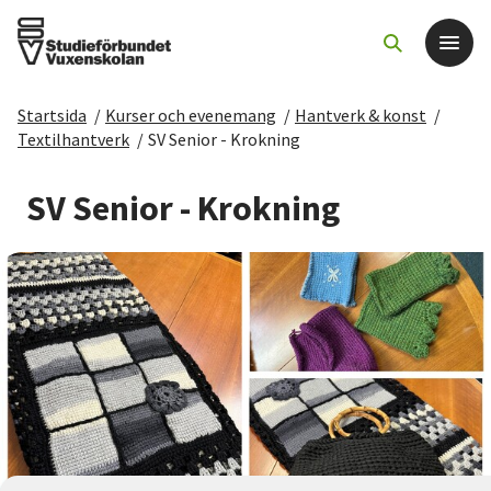
Startsida
/
Kurser och evenemang
/
Hantverk & konst
/
Det här gör vi
Textilhantverk
/
SV Senior - Krokning
För dig som
SV Senior - Krokning
Sök kurser och evenemang
Om SV
Starta studiecirkel
Cirkelledare