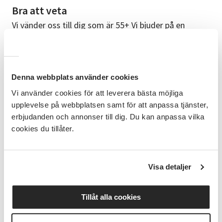
Bra att veta
Vi vänder oss till dig som är 55+ Vi bjuder på en
mindre fika varje gång Kursen är kostnadsfri att
delta på. Deltagaren betalar endast för materialet
som används med swish till ledaren. Vill du ta med
eget material går det bra. Kursen är på följande
Denna webbplats använder cookies
datum: 21/9, 28/9, 5/10 och 12/10
Vi använder cookies för att leverera bästa möjliga
Ledare
upplevelse på webbplatsen samt för att anpassa tjänster,
Carina – en kreativ själ som brinner för hantverk! Hon
erbjudanden och annonser till dig. Du kan anpassa vilka
delar gärna med sig av sin kunskap, inspirerar och
cookies du tillåter.
vägleder dig i ditt kreativa hantverk.
Frågor
Visa detaljer
Kontakta verksamhetsutvecklare Veronica Åberg
veronica.aberg@sv.se 0380-57 56 02 SV:s kurser och
verksamhet utgår ifrån studiecirkelns pedagogik. I
Tillåt alla cookies
studiecirkeln förenas lärande och personlig
utveckling, samtidigt som vi ger plats för