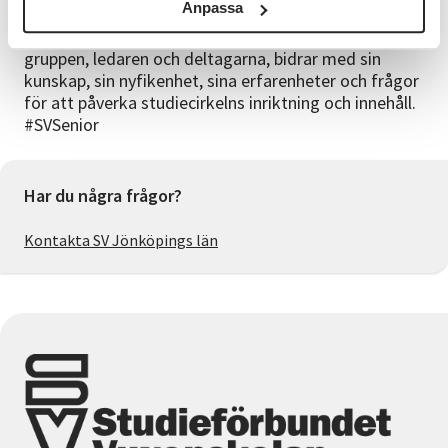
Anpassa
grundläggande demokratiska värderingar. Grunden
är det egna intresset och den fria viljan. Hela
gruppen, ledaren och deltagarna, bidrar med sin
kunskap, sin nyfikenhet, sina erfarenheter och frågor
för att påverka studiecirkelns inriktning och innehåll.
#SVSenior
Har du några frågor?
Kontakta SV Jönköpings län