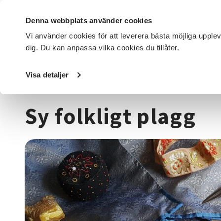
Denna webbplats använder cookies
Vi använder cookies för att leverera bästa möjliga upple
dig. Du kan anpassa vilka cookies du tillåter.
DET HÄR GÖR VI
FÖR DIG SOM
SÖK KURSER OCH EVENE
Visa detaljer
Startsida
/
Kurser och evenemang
/
Hantverk & konst
/
T
Sy folkligt plagg