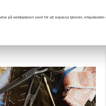
Sök
velse på webbplatsen samt för att anpassa tjänster, erbjudanden 
Om SV
Sta
MANG
extilhantverk
/
Sy folkligt plagg