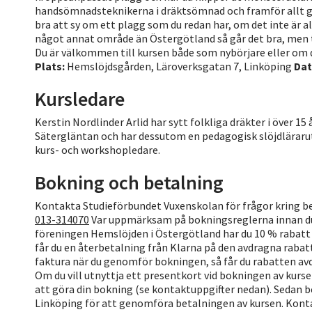
handsömnadsteknikerna i dräktsömnad och framför allt ger 
bra att sy om ett plagg som du redan har, om det inte är all
något annat område än Östergötland så går det bra, men t
Du är välkommen till kursen både som nybörjare eller om 
Plats:
Hemslöjdsgården, Läroverksgatan 7, Linköping
Da
Kursledare
Kerstin Nordlinder Arlid har sytt folkliga dräkter i över 15
Sätergläntan och har dessutom en pedagogisk slöjdläraru
kurs- och workshopledare.
Bokning och betalning
Kontakta Studieförbundet Vuxenskolan för frågor kring b
013-314070
Var uppmärksam på bokningsreglerna innan du 
föreningen Hemslöjden i Östergötland har du 10 % rabatt 
får du en återbetalning från Klarna på den avdragna rabatte
faktura när du genomför bokningen, så får du rabatten a
Om du vill utnyttja ett presentkort vid bokningen av kur
att göra din bokning (se kontaktuppgifter nedan). Sedan b
Linköping för att genomföra betalningen av kursen. Kont