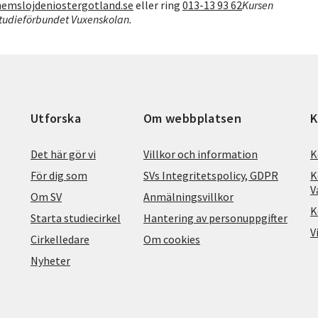
emslojdeniostergotland.se
eller ring
013-13 93 62
Kursen
tudieförbundet Vuxenskolan.
Utforska
Om webbplatsen
K
Det här gör vi
Villkor och information
K
För dig som
SVs Integritetspolicy, GDPR
K
V
Om SV
Anmälningsvillkor
K
Starta studiecirkel
Hantering av personuppgifter
V
Cirkelledare
Om cookies
Nyheter