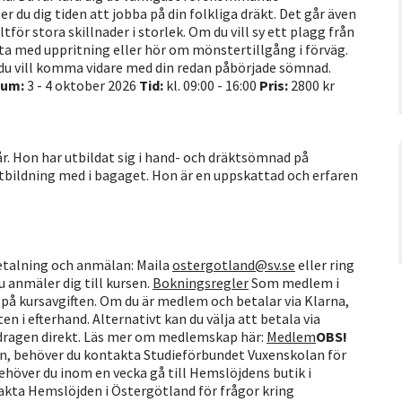
du dig tiden att jobba på din folkliga dräkt. Det går även
tför stora skillnader i storlek. Om du vill sy ett plagg från
a med uppritning eller hör om mönstertillgång i förväg.
du vill komma vidare med din redan påbörjade sömnad.
tum:
3 - 4 oktober 2026
Tid:
kl. 09:00 - 16:00
Pris:
2800 kr
 år. Hon har utbildat sig i hand- och dräktsömnad på
tbildning med i bagaget. Hon är en uppskattad och erfaren
etalning och anmälan: Maila
ostergotland@sv.se
eller ring
anmäler dig till kursen.
Bokningsregler
Som medlem i
på kursavgiften. Om du är medlem och betalar via Klarna,
n i efterhand. Alternativt kan du välja att betala via
vdragen direkt. Läs mer om medlemskap här:
Medlem
OBS!
sen, behöver du kontakta Studieförbundet Vuxenskolan för
ehöver du inom en vecka gå till Hemslöjdens butik i
akta Hemslöjden i Östergötland för frågor kring