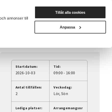
Lyssna
Tillåt alla cookies
och annonser till
rta studiecirkel
Cirkelledare
Nyheter
Avdelningar
Anpassa
Startdatum:
Tid:
2026-10-03
09:00 - 16:00
Antal tillfällen:
Veckodag:
2
Lör
Sön
Lediga platser:
Arrangemangsnr