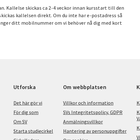
 Kallelse skickas ca 2-4 veckor innan kursstart till den
kickas kallelsen direkt. Om du inte har e-postadress så
u anger ditt mobilnummer om vi behöver nå dig med kort
Utforska
Om webbplatsen
K
Det här gör vi
Villkor och information
K
För dig som
SVs Integritetspolicy, GDPR
K
V
Om SV
Anmälningsvillkor
K
Starta studiecirkel
Hantering av personuppgifter
V