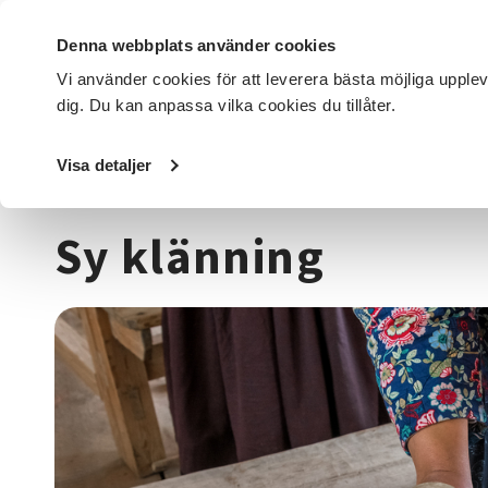
Denna webbplats använder cookies
Vi använder cookies för att leverera bästa möjliga upple
dig. Du kan anpassa vilka cookies du tillåter.
DET HÄR GÖR VI
FÖR DIG SOM
SÖK KURSER OCH EVENE
Visa detaljer
Startsida
/
Kurser och evenemang
/
Hantverk & konst
/
T
Sy klänning