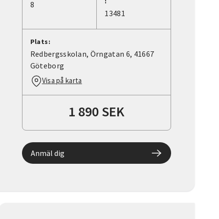
:
8
13481
Plats:
Redbergsskolan, Örngatan 6, 41667
Göteborg
Visa på karta
1 890 SEK
Anmäl dig