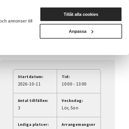
Lyssna
Tillåt alla cookies
och annonser till
rta studiecirkel
Cirkelledare
Nyheter
Avdelningar
Anpassa
Startdatum:
Tid:
2026-10-11
10:00 - 13:00
Antal tillfällen:
Veckodag:
3
Lör
Sön
Lediga platser:
Arrangemangsnr