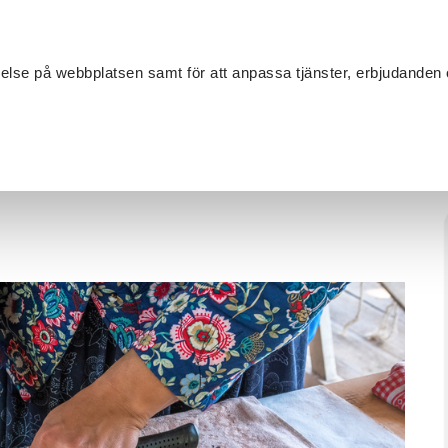
Sök
velse på webbplatsen samt för att anpassa tjänster, erbjudanden 
Om SV
Sta
MANG
extilhantverk
/
Sy klänning