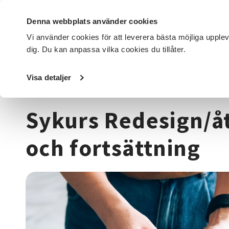
Denna webbplats använder cookies
Vi använder cookies för att leverera bästa möjliga upple
dig. Du kan anpassa vilka cookies du tillåter.
DET HÄR GÖR VI
FÖR DIG SOM
SÖK KURSER OCH EVENE
Visa detaljer
Startsida
/
Kurser och evenemang
/
Hantverk & konst
/
T
Sykurs Redesign/å
och fortsättning