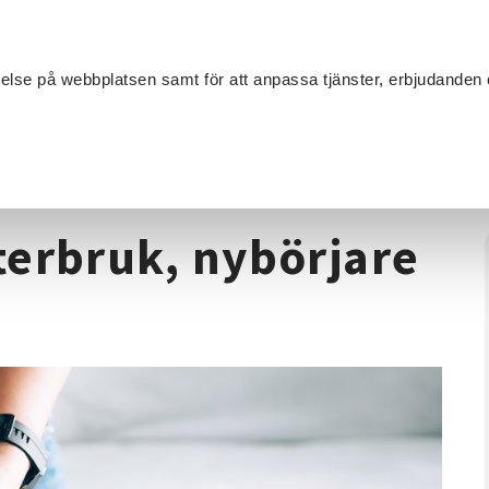
Sök
velse på webbplatsen samt för att anpassa tjänster, erbjudanden 
Om SV
Sta
MANG
extilhantverk
/
Sykurs Redesign/återbruk, nybörjare och fortsät
terbruk, nybörjare