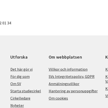
2 01 34
Utforska
Om webbplatsen
K
Det här gör vi
Villkor och information
K
För dig som
SVs Integritetspolicy, GDPR
K
V
Om SV
Anmälningsvillkor
K
Starta studiecirkel
Hantering av personuppgifter
V
Cirkelledare
Om cookies
Nyheter