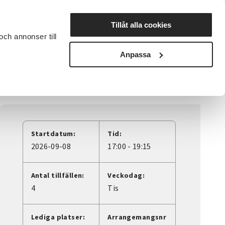
Lyssna
Tillåt alla cookies
och annonser till
rta studiecirkel
Cirkelledare
Nyheter
Avdelningar
Anpassa
tning
Startdatum:
Tid:
2026-09-08
17:00 - 19:15
Antal tillfällen:
Veckodag:
4
Tis
Lediga platser:
Arrangemangsnr