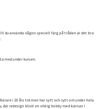
Vill du använda någon speciell färg på tråden är det bra
.
eta med under kursen.
ärare i 20 års tid men har sytt och sytt om under hela
, där redesign blivit en viktig hobby med kärnan i