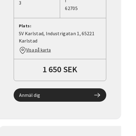
:
3
62705
Plats:
SV Karlstad, Industrigatan 1, 65221
Karlstad
Visa på karta
1 650 SEK
Anmäl dig