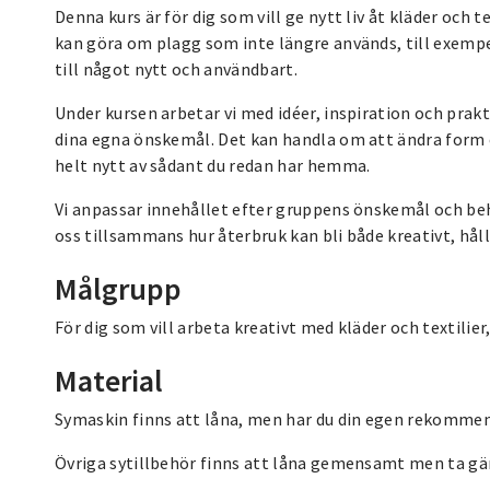
Denna kurs är för dig som vill ge nytt liv åt kläder och t
kan göra om plagg som inte längre används, till exempel
till något nytt och användbart.
Under kursen arbetar vi med idéer, inspiration och prakt
dina egna önskemål. Det kan handla om att ändra form e
helt nytt av sådant du redan har hemma.
Vi anpassar innehållet efter gruppens önskemål och behov.
oss tillsammans hur återbruk kan bli både kreativt, hål
Målgrupp
För dig som vill arbeta kreativt med kläder och textilier,
Material
Symaskin finns att låna, men har du din egen rekommende
Övriga sytillbehör finns att låna gemensamt men ta gä