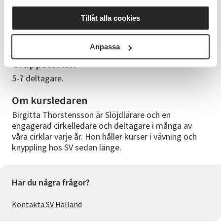
Visst materialkostnad tillkommer. Du får info om vad
Tillåt alla cookies
du kan ta med inför varje träff. Annars tar ledaren
med sig material som du kan köpa med swish på
plats. Det kommer kosta max 100kr.
Anpassa
Gruppstorlek
5-7 deltagare.
Om kursledaren
Birgitta Thorstensson är Slöjdlärare och en
engagerad cirkelledare och deltagare i många av
våra cirklar varje år. Hon håller kurser i vävning och
knyppling hos SV sedan länge.
Har du några frågor?
Kontakta SV Halland