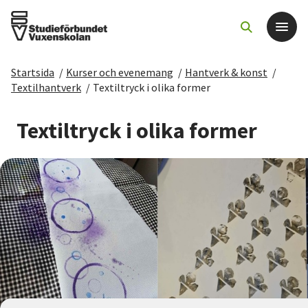
Startsida
/
Kurser och evenemang
/
Hantverk & konst
/
Det här gör vi
Textilhantverk
/
Textiltryck i olika former
För dig som
Textiltryck i olika former
Sök kurser och evenemang
Om SV
Starta studiecirkel
Cirkelledare