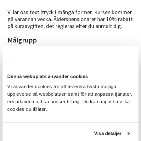
Vi lär oss textiltryck i många former. Kursen kommer
gå varannan vecka. Ålderspensionärer har 10% rabatt
på kursavgiften, det regleras efter du anmält dig.
Målgrupp
Du som vill lära dig textiltryck, ingen förkunskap
krävs.
Mål
Denna webbplats använder cookies
Målet är att lära dig textiltryck eller lära dig mer om
du provat tidigare.
Vi använder cookies för att leverera bästa möjliga
upplevelse på webbplatsen samt för att anpassa tjänster,
Innehåll
erbjudanden och annonser till dig. Du kan anpassa vilka
Vi kommer bland annat att prova på olika tekniker
cookies du tillåter.
såsom: Schablontryck Stämpeltryck Reservage
Rapportering
Visa detaljer
Studiematerial