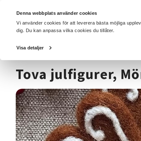
Denna webbplats använder cookies
Vi använder cookies för att leverera bästa möjliga upple
dig. Du kan anpassa vilka cookies du tillåter.
DET HÄR GÖR VI
FÖR DIG SOM
SÖK KURSER OCH EVENE
Visa detaljer
Startsida
/
Kurser och evenemang
/
Hantverk & konst
/
T
Tova julfigurer, M