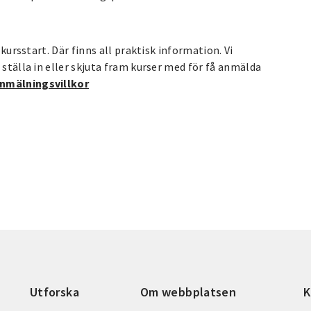
 kursstart. Där finns all praktisk information. Vi
 ställa in eller skjuta fram kurser med för få anmälda
nmälningsvillkor
qvist@sv.se
Utforska
Om webbplatsen
K