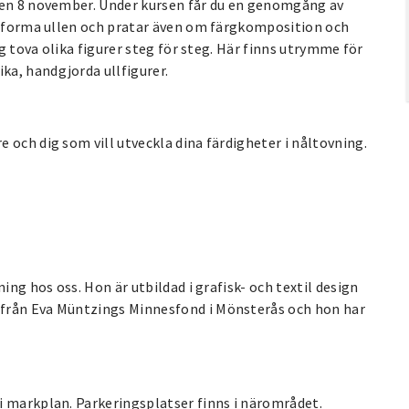
 den 8 november. Under kursen får du en genomgång av
tt forma ullen och pratar även om färgkomposition och
ig tova olika figurer steg för steg. Här finns utrymme för
ka, handgjorda ullfigurer.
 och dig som vill utveckla dina färdigheter i nåltovning.
ing hos oss. Hon är utbildad i grafisk- och textil design
 från Eva Müntzings Minnesfond i Mönsterås och hon har
i markplan. Parkeringsplatser finns i närområdet.