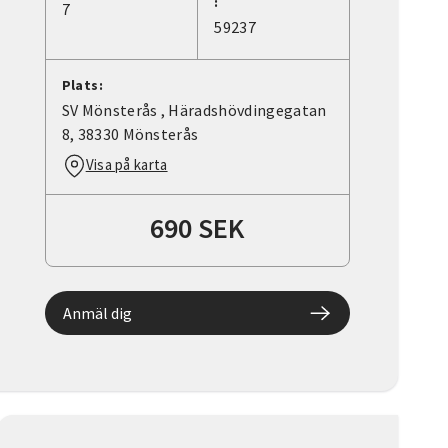
:
7
59237
Plats:
SV Mönsterås , Häradshövdingegatan
8, 38330 Mönsterås
Visa på karta
690 SEK
Anmäl dig