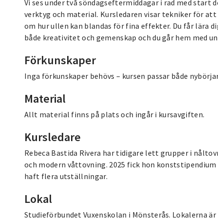
Vi ses under två söndagseftermiddagar i rad med start
verktyg och material. Kursledaren visar tekniker för a
om hur ullen kan blandas för fina effekter. Du får lära d
både kreativitet och gemenskap och du går hem med uni
Förkunskaper
Inga förkunskaper behövs – kursen passar både nybörjare
Material
Allt material finns på plats och ingår i kursavgiften.
Kursledare
Rebeca Bastida Rivera har tidigare lett grupper i nåltovn
och modern våttovning. 2025 fick hon konststipendium
haft flera utställningar.
Lokal
Studieförbundet Vuxenskolan i Mönsterås. Lokalerna är 