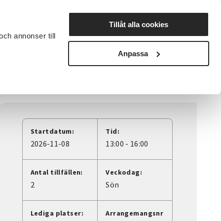
Lyssna
Tillåt alla cookies
och annonser till
rta studiecirkel
Cirkelledare
Nyheter
Avdelningar
Anpassa
Startdatum:
Tid:
2026-11-08
13:00 - 16:00
Antal tillfällen:
Veckodag:
2
Sön
Lediga platser:
Arrangemangsnr