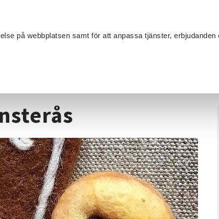
Sök
velse på webbplatsen samt för att anpassa tjänster, erbjudanden 
Om SV
Sta
MANG
extilhantverk
/
Tova julfigurer, Mönsterås
önsterås