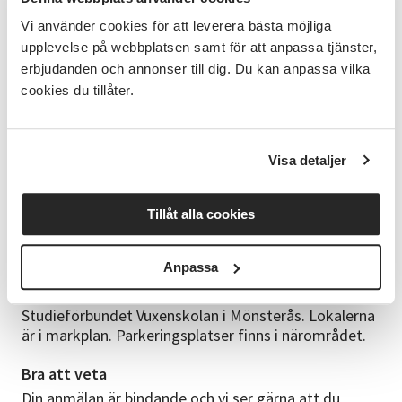
kunskap, lär av varandra och använder det material ni
Vi använder cookies för att leverera bästa möjliga
själva vill. Det är kostnadsfritt att vara med men man
upplevelse på webbplatsen samt för att anpassa tjänster,
tar med sig eget material att jobba med.
erbjudanden och annonser till dig. Du kan anpassa vilka
cookies du tillåter.
Intressegruppen bestämmer själva hur träffarna ska
läggas upp, vad ni vill prata om och i vilken takt.
Tillsammans skapar ni en grupp där det känns roligt,
inspirerande och meningsfullt att vara. Gruppen utser
Visa detaljer
en person som håller ihop träffarna och tar närvaro.
Den personen får ledarutbildning och erbjuds
gemenskap vid Vuxenskolans årliga cirkelledarträffar.
Tillåt alla cookies
Ett fint och viktigt uppdrag för den som känner sig
manad.
Anpassa
Lokal
Studieförbundet Vuxenskolan i Mönsterås. Lokalerna
är i markplan. Parkeringsplatser finns i närområdet.
Bra att veta
Din anmälan är bindande och vi ser gärna att du