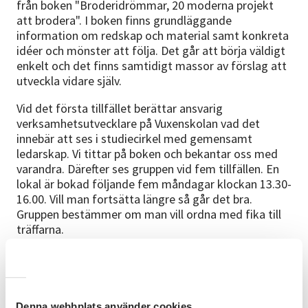
från boken "Broderidrömmar, 20 moderna projekt
att brodera". I boken finns grundläggande
information om redskap och material samt konkreta
idéer och mönster att följa. Det går att börja väldigt
enkelt och det finns samtidigt massor av förslag att
utveckla vidare själv.
Vid det första tillfället berättar ansvarig
verksamhetsutvecklare på Vuxenskolan vad det
innebär att ses i studiecirkel med gemensamt
ledarskap. Vi tittar på boken och bekantar oss med
varandra. Därefter ses gruppen vid fem tillfällen. En
lokal är bokad följande fem måndagar klockan 13.30-
16.00. Vill man fortsätta längre så går det bra.
Gruppen bestämmer om man vill ordna med fika till
träffarna.
Intressegrupp
Folkbildning handlar om att lära tillsammans – fritt,
frivilligt och för din egen skull. I en Intressegrupp
behövs inga experter, bara nyfikenhet. Ni delar
Denna webbplats använder cookies