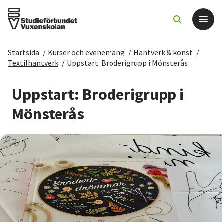
Startsida
/
Kurser och evenemang
/
Hantverk & konst
/
Det här gör vi
Textilhantverk
/
Uppstart: Broderigrupp i Mönsterås
För dig som
Uppstart: Broderigrupp i
Mönsterås
Sök kurser och evenemang
Om SV
Starta studiecirkel
Cirkelledare