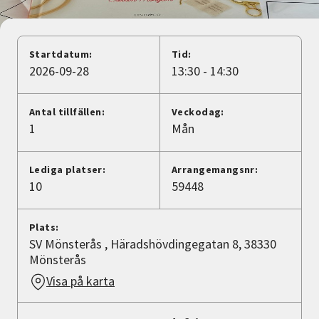
Nyheter
Avdelningar
Startdatum:
Tid:
2026-09-28
13:30 - 14:30
Lyssna
Antal tillfällen:
Veckodag:
1
Mån
Lediga platser:
Arrangemangsnr:
10
59448
Plats:
SV Mönsterås , Häradshövdingegatan 8, 38330
Mönsterås
Visa på karta