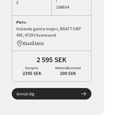
:
2
108604
Plats:
Vrälands gamla mejeri, BRATTORP
430, 47293 Svanesund
Visa på karta
2 595 SEK
Kurspris
Materialkostnad
2395 SEK
200 SEK
Anmäl dig