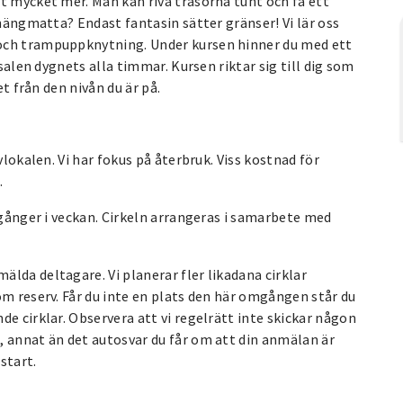
t mycket mer. Man kan riva trasorna tunt och få ett
 hängmatta? Endast fantasin sätter gränser! Vi lär oss
 och trampuppknytning. Under kursen hinner du med ett
vsalen dygnets alla timmar. Kursen riktar sig till dig som
et från den nivån du är på.
ävlokalen. Vi har fokus på återbruk. Viss kostnad för
.
 gånger i veckan. Cirkeln arrangeras i samarbete med
mälda deltagare. Vi planerar fler likadana cirklar
om reserv. Får du inte en plats den här omgången står du
e cirklar. Observera att vi regelrätt inte skickar någon
, annat än det autosvar du får om att din anmälan är
start.