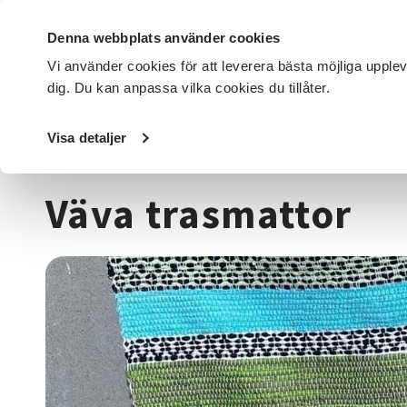
Denna webbplats använder cookies
Vi använder cookies för att leverera bästa möjliga upple
dig. Du kan anpassa vilka cookies du tillåter.
DET HÄR GÖR VI
FÖR DIG SOM
SÖK KURSER OCH EVENE
Visa detaljer
Startsida
/
Kurser och evenemang
/
Hantverk & konst
/
T
Väva trasmattor