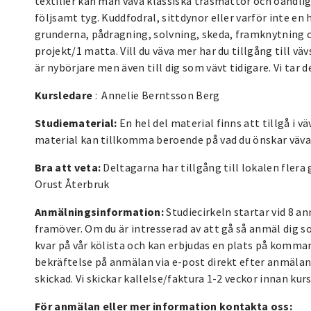
textilier kan man väva klassiska trasmattor och oändlig
följsamt tyg. Kuddfodral, sittdynor eller varför inte en
grunderna, pådragning, solvning, skeda, framknytning
projekt/1 matta. Vill du väva mer har du tillgång till vä
är nybörjare men även till dig som vävt tidigare. Vi tar d
Kursledare
: Annelie Berntsson Berg
Studiematerial:
En hel del material finns att tillgå i v
material kan tillkomma beroende på vad du önskar väva
Bra att veta:
Deltagarna har tillgång till lokalen flera
Orust Återbruk
Anmälningsinformation:
Studiecirkeln startar vid 8 an
framöver. Om du är intresserad av att gå så anmäl dig s
kvar på vår kölista och kan erbjudas en plats på kommand
bekräftelse på anmälan via e-post direkt efter anmälan
skickad. Vi skickar kallelse/faktura 1-2 veckor innan kurs
För anmälan eller mer information kontakta oss: