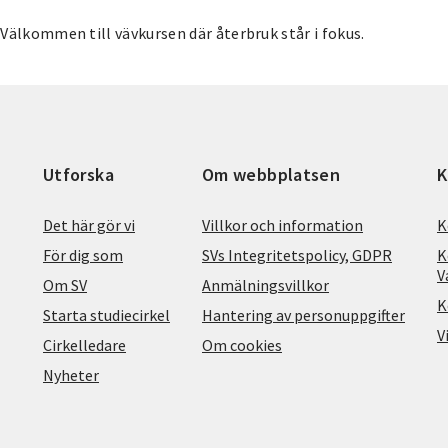
Välkommen till vävkursen där återbruk står i fokus.
Utforska
Om webbplatsen
K
Det här gör vi
Villkor och information
K
För dig som
SVs Integritetspolicy, GDPR
K
V
Om SV
Anmälningsvillkor
K
Starta studiecirkel
Hantering av personuppgifter
V
Cirkelledare
Om cookies
Nyheter