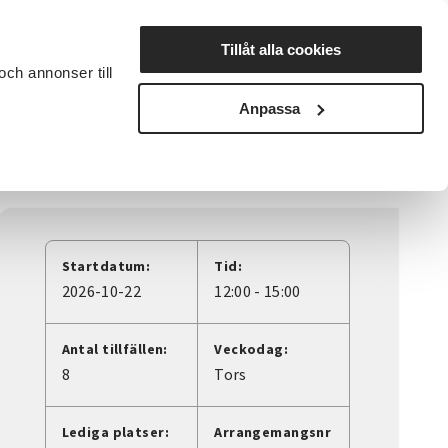
Lyssna
Tillåt alla cookies
och annonser till
rta studiecirkel
Cirkelledare
Nyheter
Avdelningar
Anpassa
Startdatum:
Tid:
2026-10-22
12:00 - 15:00
Antal tillfällen:
Veckodag:
8
Tors
Lediga platser:
Arrangemangsnr