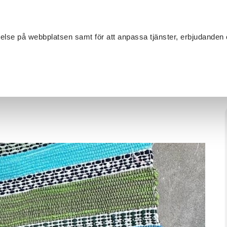
Sök
velse på webbplatsen samt för att anpassa tjänster, erbjudanden 
Om SV
Sta
MANG
extilhantverk
/
Väva trasmattor