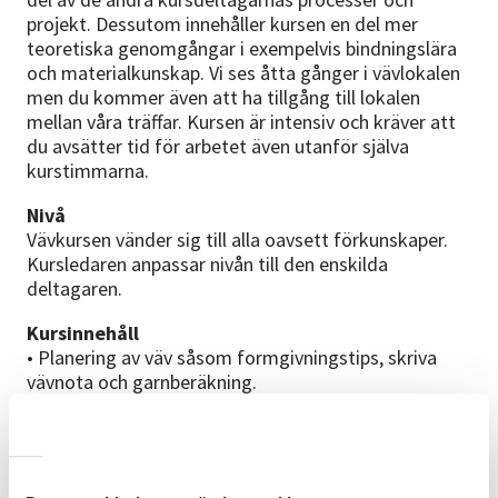
projekt. Dessutom innehåller kursen en del mer
teoretiska genomgångar i exempelvis bindningslära
och materialkunskap. Vi ses åtta gånger i vävlokalen
men du kommer även att ha tillgång till lokalen
mellan våra träffar. Kursen är intensiv och kräver att
du avsätter tid för arbetet även utanför själva
kurstimmarna.
Nivå
Vävkursen vänder sig till alla oavsett förkunskaper.
Kursledaren anpassar nivån till den enskilda
deltagaren.
Kursinnehåll
• Planering av väv såsom formgivningstips, skriva
vävnota och garnberäkning.
• Vägledning i val av material, kvalité och teknik.
• Uppsättning av väv inklusive moment som varpning,
förskedning, pådragning, solvning, skedning och
inredning av vävstol.