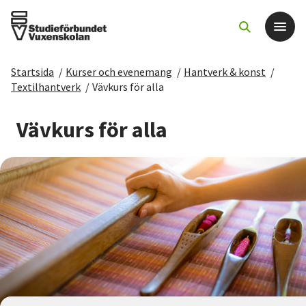
Startsida
/
Kurser och evenemang
/
Hantverk & konst
/
Det här gör vi
Textilhantverk
/
Vävkurs för alla
För dig som
Vävkurs för alla
Sök kurser och evenemang
Om SV
Starta studiecirkel
Cirkelledare