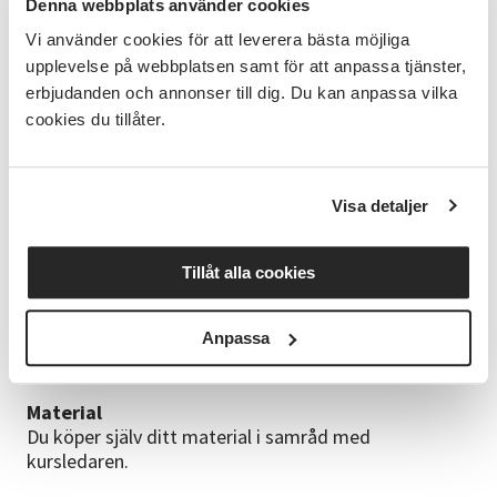
• Vävning och felsökning samt problemlösning.
Denna webbplats använder cookies
• Efterarbete och genomgång av olika avslut och
Vi använder cookies för att leverera bästa möjliga
monteringar.
upplevelse på webbplatsen samt för att anpassa tjänster,
• Ergonomiska tips för att underlätta arbetet fysiskt.
erbjudanden och annonser till dig. Du kan anpassa vilka
• Grunderna i bindningslära och verktyg för att kunna
cookies du tillåter.
analysera tyger och vävnaders konstruktion.
• Grundläggande materialkunskap och råd kring
skötsel, tvätt och förvaring.
Visa detaljer
Mål
Att tillsammans utveckla kunskaper och färdigheter
kring vävning. Att du ska kunna genomföra alla
Tillåt alla cookies
moment som ingår i arbetet med vävning i en
golvvävstol. Att du ska lära sig mer om textila
Anpassa
material och dess egenskaper. Att du, efter avslutad
kurs, har nått dina individuella mål.
Material
Du köper själv ditt material i samråd med
kursledaren.