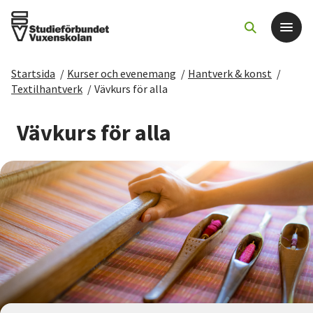
Startsida
/
Kurser och evenemang
/
Hantverk & konst
/
Det här gör vi
Textilhantverk
/
Vävkurs för alla
För dig som
Vävkurs för alla
Sök kurser och evenemang
Om SV
Starta studiecirkel
Cirkelledare