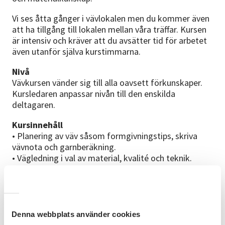
Vi ses åtta gånger i vävlokalen men du kommer även
att ha tillgång till lokalen mellan våra träffar. Kursen
är intensiv och kräver att du avsätter tid för arbetet
även utanför själva kurstimmarna.
Nivå
Vävkursen vänder sig till alla oavsett förkunskaper.
Kursledaren anpassar nivån till den enskilda
deltagaren.
Kursinnehåll
• Planering av väv såsom formgivningstips, skriva
vävnota och garnberäkning.
• Vägledning i val av material, kvalité och teknik.
• Uppsättning av väv inklusive moment som varpning,
förskedning, pådragning, solvning, skedning och
inredning av vävstol.
• Vävning och felsökning samt problemlösning.
• Efterarbete och genomgång av olika avslut och
Denna webbplats använder cookies
monteringar.