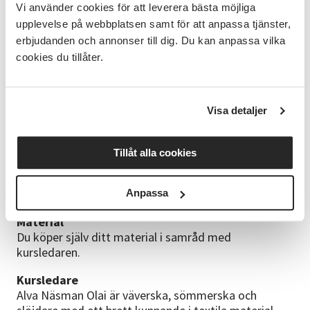
Vi använder cookies för att leverera bästa möjliga
• Ergonomiska tips för att underlätta arbetet fysiskt.
upplevelse på webbplatsen samt för att anpassa tjänster,
• Grunderna i bindningslära och verktyg för att kunna
erbjudanden och annonser till dig. Du kan anpassa vilka
analysera tyger och vävnaders konstruktion.
cookies du tillåter.
• Grundläggande materialkunskap och råd kring
skötsel, tvätt och förvaring.
Mål
Visa detaljer
Att tillsammans utveckla kunskaper och färdigheter
kring vävning. Att du ska kunna genomföra alla
moment som ingår i arbetet med vävning i en
Tillåt alla cookies
golvvävstol. Att du ska lära sig mer om textila
material och dess egenskaper. Att du, efter avslutad
kurs, har nått dina individuella mål.
Anpassa
Material
Du köper själv ditt material i samråd med
kursledaren.
Kursledare
Alva Näsman Olai är väverska, sömmerska och