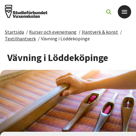
Startsida
/
Kurser och evenemang
/
Hantverk & konst
/
Det här gör vi
Textilhantverk
/
Vävning i Löddeköpinge
För dig som
Vävning i Löddeköpinge
Sök kurser och evenemang
Om SV
Starta studiecirkel
Cirkelledare