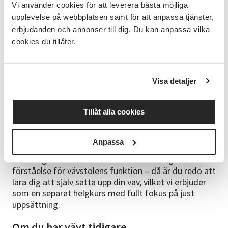
kostnaderna. I vävlokalen finns kurslitteratur och
Vi använder cookies för att leverera bästa möjliga
inspirationsmaterial som alla deltagare får ta del av.
upplevelse på webbplatsen samt för att anpassa tjänster,
Kursledaren tipsar gärna om mönster och böcker för
erbjudanden och annonser till dig. Du kan anpassa vilka
den som vill fördjupa sig ytterligare.
cookies du tillåter.
FÖRKUNSKAP
Kursen är öppen för alla – från nybörjare till dig som
Visa detaljer
har tidigare väverfarenhet och vill ta nästa steg.
Som nybörjare
Tillåt alla cookies
får du börja väva direkt! Din vävstol är redan uppsatt
med cottolingarn, så du kan fokusera på att komma
Anpassa
igång och lära dig grunderna genom praktiskt arbete.
Efter ungefär två terminer har du fått en god
förståelse för vävstolens funktion – då är du redo att
lära dig att själv sätta upp din väv, vilket vi erbjuder
som en separat helgkurs med fullt fokus på just
uppsättning.
Om du har vävt tidigare