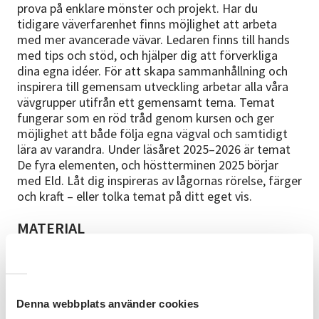
prova på enklare mönster och projekt. Har du
tidigare väverfarenhet finns möjlighet att arbeta
med mer avancerade vävar. Ledaren finns till hands
med tips och stöd, och hjälper dig att förverkliga
dina egna idéer. För att skapa sammanhållning och
inspirera till gemensam utveckling arbetar alla våra
vävgrupper utifrån ett gemensamt tema. Temat
fungerar som en röd tråd genom kursen och ger
möjlighet att både följa egna vägval och samtidigt
lära av varandra. Under läsåret 2025–2026 är temat
De fyra elementen, och höstterminen 2025 börjar
med Eld. Låt dig inspireras av lågornas rörelse, färger
och kraft – eller tolka temat på ditt eget vis.
MATERIAL
Material ingår inte i kursavgiften. Du väljer och köper
själv det garn och övrigt material du vill använda,
beroende på ditt projekt. Vi pratar tillsammans i
gruppen om materialval och kan vid behov göra
Denna webbplats använder cookies
gemensamma beställningar för att hålla nere