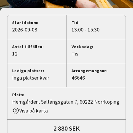
Nyheter
Avdelningar
Startdatum:
Tid:
2026-09-08
13:00 - 15:30
Lyssna
Antal tillfällen:
Veckodag:
12
Tis
Lediga platser:
Arrangemangsnr:
Inga platser kvar
46646
Plats:
Hemgården, Saltängsgatan 7, 60222 Norrköping
Visa på karta
2 880 SEK