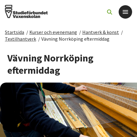
Startsida
/
Kurser och evenemang
/
Hantverk & konst
/
Det här gör vi
Textilhantverk
/
Vävning Norrköping eftermiddag
För dig som
Vävning Norrköping
eftermiddag
Sök kurser och evenemang
Om SV
Starta studiecirkel
Cirkelledare