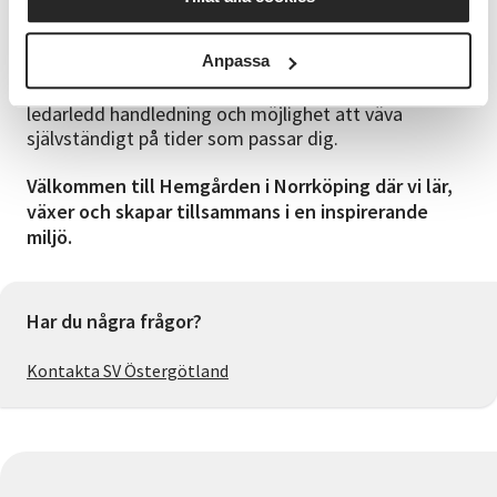
dina färdigheter till nästa nivå. Den här kursen är
öppen för alla – från nybörjare som vill utforska
Anpassa
vävningens grunder till erfarna vävare som vill finslipa
tekniken eller prova något nytt. Du får både
ledarledd handledning och möjlighet att väva
självständigt på tider som passar dig.
Välkommen till Hemgården i Norrköping där vi lär,
växer och skapar tillsammans i en inspirerande
miljö.
Har du några frågor?
Kontakta SV Östergötland