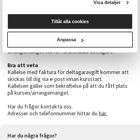
Visa detaljer
Kom ihåg att lämna ditt mobilnummer och din e-
postadress när du anmäler dig.
Vi på Studieförbundet Vuxenskolan strävar efter att
Tillåt alla cookies
hålla hög kvalitet på våra kurser och arrangemang.
Våra ledare har ledarutbildning och vi använder oss av
studiecirkelns pedagogik.
Anpassa
Vi förbehåller oss rätten att ändra startdatum på
arrangemanget vid för få anmälda deltagare.
Bra att veta
Kallelse med faktura för deltagaravgift kommer att
skickas till dig via e-post innan kursstart.
Kallelsen gäller som bekräftelse på att du fått plats
på kursen/arrangemanget.
Har du frågor kontakta oss.
Adresser och telefonnummer hittar du
här.
Har du några frågor?