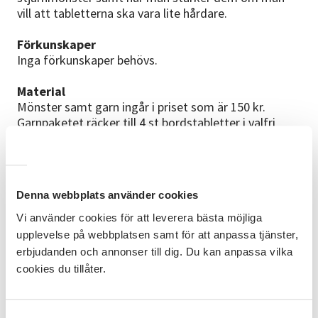
vill att tabletterna ska vara lite hårdare.
Förkunskaper
Inga förkunskaper behövs.
Material
Mönster samt garn ingår i priset som är 150 kr.
Garnpaketet räcker till 4 st bordstabletter i valfri
färg.
Kursledare
Våran virkguru Maj-Lis Martinsson som kan det
Denna webbplats använder cookies
mesta om virkning leder er igenom detta mönster.
Vi använder cookies för att leverera bästa möjliga
Utvecklingsmöjligheter
upplevelse på webbplatsen samt för att anpassa tjänster,
För dig som vill gå vidare finns många olika
erbjudanden och annonser till dig. Du kan anpassa vilka
virkkurser där ni lär er många olika mönster och
cookies du tillåter.
tekniker.
Övrigt