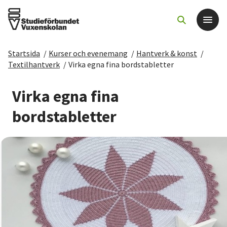
Startsida
/
Kurser och evenemang
/
Hantverk & konst
/
Det här gör vi
Textilhantverk
/
Virka egna fina bordstabletter
För dig som
Virka egna fina
bordstabletter
Sök kurser och evenemang
Om SV
Starta studiecirkel
Cirkelledare