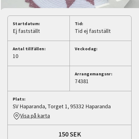
Nyheter
Avdelningar
Startdatum:
Tid:
Ej fastställt
Tid ej fastställt
Lyssna
Antal tillfällen:
Veckodag:
10
Arrangemangsnr:
74381
Plats:
SV Haparanda, Torget 1, 95332 Haparanda
Visa på karta
150 SEK