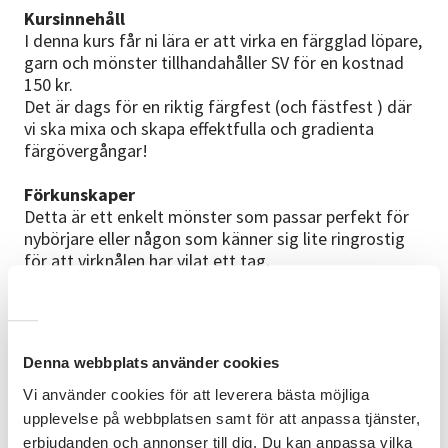
Kursinnehåll
I denna kurs får ni lära er att virka en färgglad löpare,
garn och mönster tillhandahåller SV för en kostnad
150 kr.
Det är dags för en riktig färgfest (och fästfest ) där
vi ska mixa och skapa effektfulla och gradienta
färgövergångar!
Förkunskaper
Detta är ett enkelt mönster som passar perfekt för
nybörjare eller någon som känner sig lite ringrostig
för att virknålen har vilat ett tag.
Material
Mönster samt garn ingår i kursen för den nätta
summan på 200 kronor, Virknål måste ni ha själva.
Denna webbplats använder cookies
Rekommenderad storlek är 2,5-3,5 mm.
Vi använder cookies för att leverera bästa möjliga
Kursledare
upplevelse på webbplatsen samt för att anpassa tjänster,
Detta är en kamratcirkel så vi träffas och hjälper
erbjudanden och annonser till dig. Du kan anpassa vilka