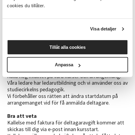
varandra men jag har gjort ganska många av dessa
cookies du tillåter.
så jag finns till er hjälp hela tiden.
Utvecklingsmöjligheter
Visa detaljer
För dig som vill gå vidare finns även kursen
Lär dig
virka en mandala duk”
Tillåt alla cookies
Övrigt
Kom ihåg att lämna ditt mobilnummer och din e-
postadress när du anmäler dig.
Anpassa
Vi på Studieförbundet Vuxenskolan strävar efter att
hålla hög kvalitet på våra kurser och arrangemang.
Våra ledare har ledarutbildning och vi använder oss av
studiecirkelns pedagogik.
Vi förbehåller oss rätten att ändra startdatum på
arrangemanget vid för få anmälda deltagare.
Bra att veta
Kallelse med faktura för deltagaravgift kommer att
skickas till dig via e-post innan kursstart.