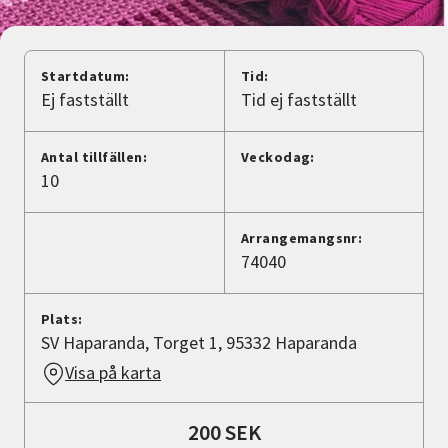
Nyheter
Avdelningar
Startdatum:
Tid:
Ej fastställt
Tid ej fastställt
Lyssna
Antal tillfällen:
Veckodag:
10
Arrangemangsnr:
74040
Plats:
SV Haparanda, Torget 1, 95332 Haparanda
Visa på karta
200 SEK