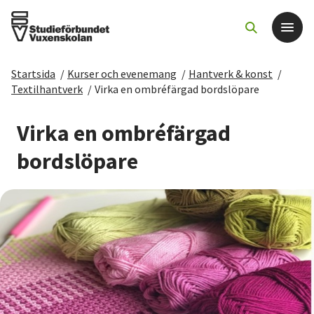
Startsida
/
Kurser och evenemang
/
Hantverk & konst
/
Det här gör vi
Textilhantverk
/
Virka en ombréfärgad bordslöpare
För dig som
Virka en ombréfärgad
bordslöpare
Sök kurser och evenemang
Om SV
Starta studiecirkel
Cirkelledare