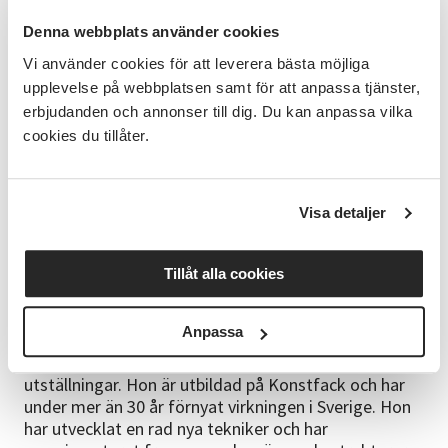
ihop dina rutor för att arbetet ska bli vackert. Hur
man använder olika färger för att få ett önskat
Denna webbplats använder cookies
uttryck tas också upp under kursen. Möjligheterna är
Vi använder cookies för att leverera bästa möjliga
oändliga. Gå gärna in på Instagram:@maria_gullberg
och kolla vad hon virkar.
upplevelse på webbplatsen samt för att anpassa tjänster,
erbjudanden och annonser till dig. Du kan anpassa vilka
Material
cookies du tillåter.
Du tar med eget garn och virknål, mer info om vad du
behöver kommer med kallelsen. Boken
Virka rutor
finns att köpa till ett rabatterat pris under kursen.
Visa detaljer
Nivå
För alla. Men en viss virkvana rekommenderas för att
Tillåt alla cookies
kunna tillgodogöra sig kursen fullt ut.
Kursledare
Anpassa
Maria Gullberg
är verksam inom virkning som
formgivare och inspiratör med både kurser och
utställningar. Hon är utbildad på Konstfack och har
under mer än 30 år förnyat virkningen i Sverige. Hon
har utvecklat en rad nya tekniker och har