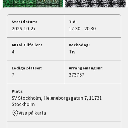
Nyheter
Avdelningar
Startdatum:
Tid:
2026-10-27
17:30 - 20:30
Lyssna
Antal tillfällen:
Veckodag:
4
Tis
Lediga platser:
Arrangemangsnr:
7
373757
Plats:
SV Stockholm, Heleneborgsgatan 7, 11731
Stockholm
Visa på karta