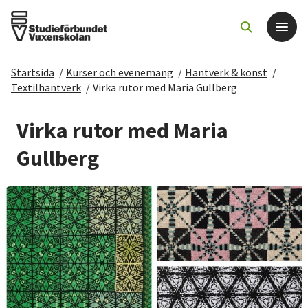
Startsida
/
Kurser och evenemang
/
Hantverk & konst
/
Det här gör vi
Textilhantverk
/
Virka rutor med Maria Gullberg
För dig som
Virka rutor med Maria
Gullberg
Sök kurser och evenemang
Om SV
Starta studiecirkel
Cirkelledare