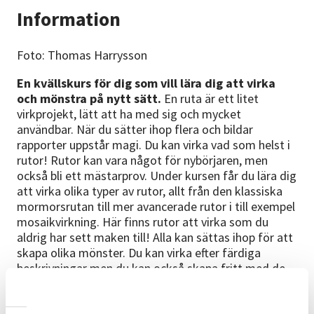
Information
Foto: Thomas Harrysson
En kvällskurs för dig som vill lära dig att virka
och mönstra på nytt sätt.
En ruta är ett litet
virkprojekt, lätt att ha med sig och mycket
användbar. När du sätter ihop flera och bildar
rapporter uppstår magi. Du kan virka vad som helst i
rutor! Rutor kan vara något för nybörjaren, men
också bli ett mästarprov. Under kursen får du lära dig
att virka olika typer av rutor, allt från den klassiska
mormorsrutan till mer avancerade rutor i till exempel
mosaikvirkning. Här finns rutor att virka som du
aldrig har sett maken till! Alla kan sättas ihop för att
skapa olika mönster. Du kan virka efter färdiga
beskrivningar men du kan också skapa fritt med de
olika basdelarna och välja dina egna färger.
Genomgång av hur du monterar och hur du fogar