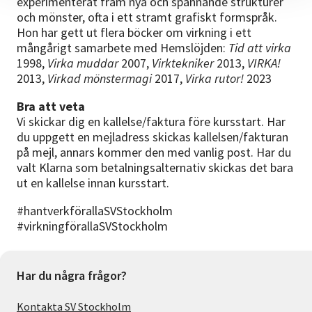
experimenterat fram nya och spännande strukturer
och mönster, ofta i ett stramt grafiskt formspråk.
Hon har gett ut flera böcker om virkning i ett
mångårigt samarbete med Hemslöjden:
Tid att virka
1998,
Virka muddar
2007,
Virktekniker
2013,
VIRKA!
2013,
Virkad mönstermagi
2017,
Virka rutor!
2023
Bra att veta
Vi skickar dig en kallelse/faktura före kursstart. Har
du uppgett en mejladress skickas kallelsen/fakturan
på mejl, annars kommer den med vanlig post. Har du
valt Klarna som betalningsalternativ skickas det bara
ut en kallelse innan kursstart.
#hantverkförallaSVStockholm
#virkningförallaSVStockholm
Har du några frågor?
Kontakta SV Stockholm