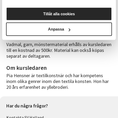
Innehåll
Tillåt alla cookies
Kursen innehåller redskap och material för att göra
ett eget mönster till yllebroderi.
Anpassa
Studiematerial
Vadmal, garn, mönstermaterial erhålls av kursledaren
till en kostnad av 500kr. Material kan också köpas
separat av deltagaren.
Om kursledaren
Pia Hensner är textilkonstnär och har kompetens
inom olika genrer inom den textila konsten. Hon har
20 års erfarenhet av yllebroderi.
Har du några frågor?
Kontakta SV Halland