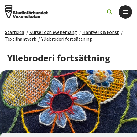
Startsida
/
Kurser och evenemang
/
Hantverk & konst
/
Det här gör vi
Textilhantverk
/
Yllebroderi fortsättning
För dig som
Yllebroderi fortsättning
Sök kurser och evenemang
Om SV
Starta studiecirkel
Cirkelledare