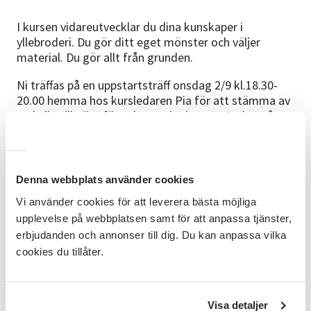
I kursen vidareutvecklar du dina kunskaper i
yllebroderi. Du gör ditt eget mönster och väljer
material. Du gör allt från grunden.
Ni träffas på en uppstartsträff onsdag 2/9 kl.18.30-
20.00 hemma hos kursledaren Pia för att stämma av
vad alla vill göra för saker under kursen. Sedan går
kursen varannan vecka kl.18.30-20.45 i
Studieförbundet Vuxenskolans lokaler fram till 24/11.
Målgrupp
Denna webbplats använder cookies
Detta är en kurs för dig som har gått grundkurs i
Vi använder cookies för att leverera bästa möjliga
yllebroderi eller på annat sätt erhållit kunskaper i
upplevelse på webbplatsen samt för att anpassa tjänster,
yllebroderi.
erbjudanden och annonser till dig. Du kan anpassa vilka
cookies du tillåter.
Mål
Efter kursen kan du göra ditt eget mönster för
yllebroderi. Överföra mönstret till vadmal och
Visa detaljer
färdigställa ditt verk.