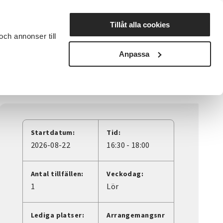
Lyssna
Tillåt alla cookies
och annonser till
rta studiecirkel
Cirkelledare
Nyheter
Avdelningar
Anpassa
Startdatum:
Tid:
2026-08-22
16:30 - 18:00
Antal tillfällen:
Veckodag:
1
Lör
Lediga platser:
Arrangemangsnr