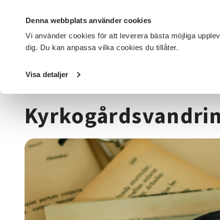
Denna webbplats använder cookies
Vi använder cookies för att leverera bästa möjliga upple
dig. Du kan anpassa vilka cookies du tillåter.
DET HÄR GÖR VI
FÖR DIG SOM
SÖK KURSER OCH EVENE
Visa detaljer
Startsida
/
Kurser och evenemang
/
Historia & konsthist
Kyrkogårdsvandrin