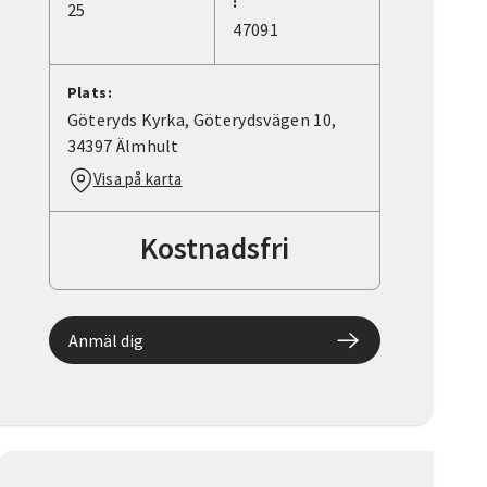
:
25
47091
Plats:
Göteryds Kyrka, Göterydsvägen 10,
34397 Älmhult
Visa på karta
Kostnadsfri
Anmäl dig