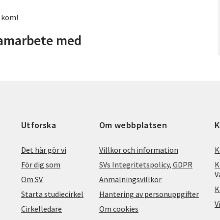
a kom!
samarbete med
Utforska
Om webbplatsen
K
Det här gör vi
Villkor och information
K
För dig som
SVs Integritetspolicy, GDPR
K
V
Om SV
Anmälningsvillkor
K
Starta studiecirkel
Hantering av personuppgifter
V
Cirkelledare
Om cookies