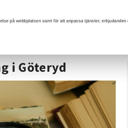
Sök
velse på webbplatsen samt för att anpassa tjänster, erbjudanden 
Om SV
Sta
MANG
oria
/
Kyrkogårdsvandring i Göteryd
g i Göteryd