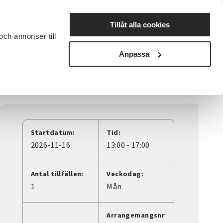
Lyssna
Tillåt alla cookies
och annonser till
rta studiecirkel
Cirkelledare
Nyheter
Avdelningar
Anpassa
Startdatum:
Tid:
2026-11-16
13:00 - 17:00
Antal tillfällen:
Veckodag:
1
Mån
Arrangemangsnr