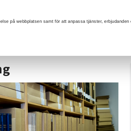
Sök
velse på webbplatsen samt för att anpassa tjänster, erbjudanden 
Om SV
Sta
MANG
oria
/
Släktforskning
/
AI för släktforskning
ng