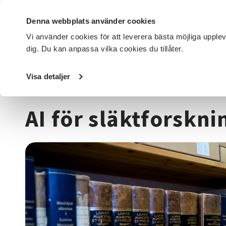
Denna webbplats använder cookies
Vi använder cookies för att leverera bästa möjliga upple
dig. Du kan anpassa vilka cookies du tillåter.
DET HÄR GÖR VI
FÖR DIG SOM
SÖK KURSER OCH EVENE
Visa detaljer
Startsida
/
Kurser och evenemang
/
Historia & konsthist
AI för släktforskni