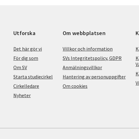
Utforska
Om webbplatsen
K
Det här gör vi
Villkor och information
K
För dig som
SVs Integritetspolicy, GDPR
K
V
Om SV
Anmälningsvillkor
K
Starta studiecirkel
Hantering av personuppgifter
V
Cirkelledare
Om cookies
Nyheter