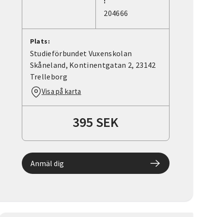
:
204666
Plats:
Studieförbundet Vuxenskolan
Skåneland, Kontinentgatan 2, 23142
Trelleborg
Visa på karta
395 SEK
Anmäl dig