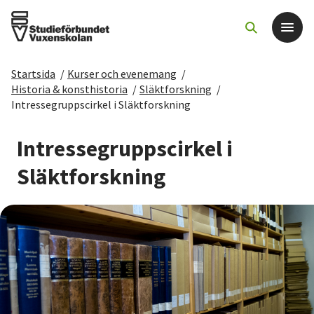
Startsida
/
Kurser och evenemang
/
Det här gör vi
Historia & konsthistoria
/
Släktforskning
/
Intressegruppscirkel i Släktforskning
För dig som
Intressegruppscirkel i
Sök kurser och evenemang
Släktforskning
Om SV
Starta studiecirkel
Cirkelledare