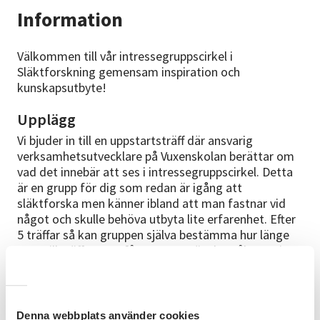
Information
Välkommen till vår intressegruppscirkel i
Släktforskning gemensam inspiration och
kunskapsutbyte!
Upplägg
Vi bjuder in till en uppstartsträff där ansvarig
verksamhetsutvecklare på Vuxenskolan berättar om
vad det innebär att ses i intressegruppscirkel. Detta
är en grupp för dig som redan är igång att
släktforska men känner ibland att man fastnar vid
något och skulle behöva utbyta lite erfarenhet. Efter
5 träffar så kan gruppen själva bestämma hur länge
man vill träffas. Det får gruppens önskemål styra i
överenskommelse med personal på Vuxenskolan.
Studiematerial
Denna webbplats använder cookies
Du tar med dig dator och material som du jobbar