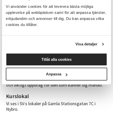
med. Detta är även en perfekt gemenskap att träffa
Vi använder cookies för att leverera bästa möjliga
andra som släktforskar och utbyta ideér och
upplevelse på webbplatsen samt för att anpassa tjänster,
erfarenhet med varandra.
erbjudanden och annonser till dig. Du kan anpassa vilka
cookies du tillåter.
Intressegrupp
En intressegrupp bygger på gruppens gemensamma
lärande, det finns alltså ingen arvoderad lärande
Visa detaljer
ledare. En intressegrupp är kostnadsfri att vara med i
men man tar med sitt egna arbetsmaterial. En i
gruppen behöver utses till cirkelledare för att
Tillåt alla cookies
registrera närvaro vid träffarna men har inget lärande
ansvar för det. För den som blir cirkelledare får
ledarutbildning och erbjuds gemenskap vid våra
Anpassa
årliga cirkelledarträffar som tack för hjälpen. Ett fint
och viktigt uppdrag för den som känner sig manad.
Kurslokal
Vi ses i SV:s lokaler på Gamla Stationsgatan 7C i
Nybro.