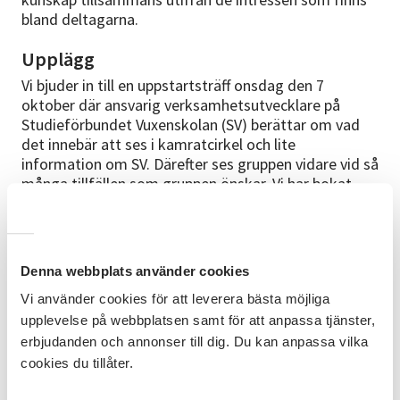
bland deltagarna.
Upplägg
Vi bjuder in till en uppstartsträff onsdag den 7
oktober där ansvarig verksamhetsutvecklare på
Studieförbundet Vuxenskolan (SV) berättar om vad
det innebär att ses i kamratcirkel och lite
information om SV. Därefter ses gruppen vidare vid så
många tillfällen som gruppen önskar. Vi har bokat
lokal varannan måndag (ojämna veckor) totalt 6
gånger ink. uppstarten.
Studiematerial
Denna webbplats använder cookies
Du tar med dig din egen laptop för att kunna
Vi använder cookies för att leverera bästa möjliga
släktforska. Man kan teckna ett elevabonnemang via
upplevelse på webbplatsen samt för att anpassa tjänster,
oss i Arkiv digital på 13 veckor för 495kr.
erbjudanden och annonser till dig. Du kan anpassa vilka
cookies du tillåter.
Kamratcirkel
Vad är en kamratcirkel? Jo, en kamratcirkel bygger