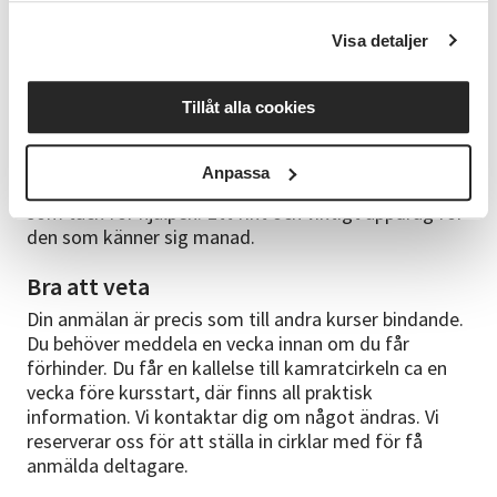
på gruppens gemensamma lärande, det finns alltså
ingen arvoderad lärande ledare. En kamratcirkel är
Visa detaljer
kostnadsfri att vara med i men man tar med sitt
egna arbetsmaterial. En i gruppen behöver utses till
Tillåt alla cookies
cirkelledare för att registrera närvaro vid träffarna
men hen har inget lärande ansvar. Den som blir
cirkelledare får gå vår cirkelledarutbildning och
Anpassa
erbjuds gemenskap vid våra årliga cirkelledarträffar
som tack för hjälpen. Ett fint och viktigt uppdrag för
den som känner sig manad.
Bra att veta
Din anmälan är precis som till andra kurser bindande.
Du behöver meddela en vecka innan om du får
förhinder. Du får en kallelse till kamratcirkeln ca en
vecka före kursstart, där finns all praktisk
information. Vi kontaktar dig om något ändras. Vi
reserverar oss för att ställa in cirklar med för få
anmälda deltagare.