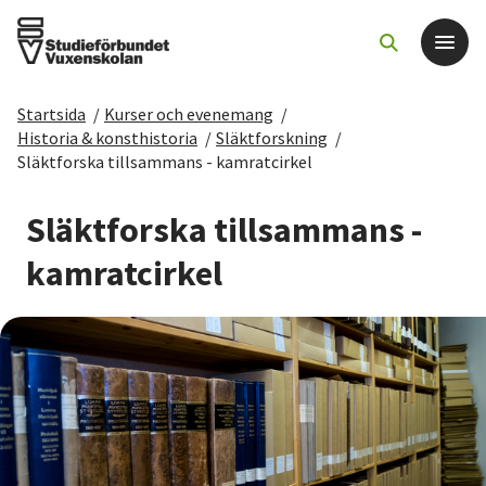
Startsida
/
Kurser och evenemang
/
Det här gör vi
Historia & konsthistoria
/
Släktforskning
/
Släktforska tillsammans - kamratcirkel
För dig som
Släktforska tillsammans -
Sök kurser och evenemang
kamratcirkel
Om SV
Starta studiecirkel
Cirkelledare