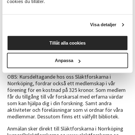
https://www.dis.se/disgen om du inte redan har
cookies du tillåter.
programmet. Vi kan hjälpa till med installationen om
så önskas.
Visa detaljer
Kompendiet innehåller även en fördjupningsdel för
egenstudier.
Tillåt alla cookies
Förkunskaper: God datorvana och genomförd
grundkurs i släktforskning eller har motsvarande
kunskaper Krav: Disgen 2025 ska vara installerad på
Anpassa
din dator före kursstart.
OBS: Kursdeltagande hos oss Släktforskarna i
Norrköping, fordrar också ett medlemskap i vår
förening för en kostnad på 325 kronor. Som medlem
får du tillgång till vår forskarsal med erfarna värdar
som kan hjälpa dig i din forskning. Samt andra
aktiviteter och föreläsningar som vi ordnar för våra
medlemmar. Dessutom finns ett välfyllt bibliotek.
Anmälan sker direkt till Släktforskarna i Norrköping