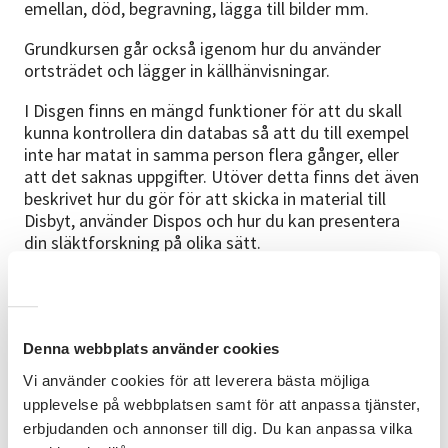
emellan, död, begravning, lägga till bilder mm.
Grundkursen går också igenom hur du använder
ortsträdet och lägger in källhänvisningar.
I Disgen finns en mängd funktioner för att du skall
kunna kontrollera din databas så att du till exempel
inte har matat in samma person flera gånger, eller
att det saknas uppgifter. Utöver detta finns det även
beskrivet hur du gör för att skicka in material till
Disbyt, använder Dispos och hur du kan presentera
din släktforskning på olika sätt.
Givetvis finns det funktioner för de som DNA
släktforskar.
Kusen innehåller INTE skillnader mot tidigare
Denna webbplats använder cookies
versioner av DISGEN utan är en ren grundkurs.
Vi använder cookies för att leverera bästa möjliga
Disgen 2023 ska vara installerad på din dator före
upplevelse på webbplatsen samt för att anpassa tjänster,
kursstart. Programmet finns att köpa hos DIS
erbjudanden och annonser till dig. Du kan anpassa vilka