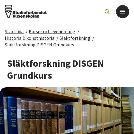
Startsida
/
Kurser och evenemang
/
Det här gör vi
Historia & konsthistoria
/
Släktforskning
/
Släktforskning DISGEN Grundkurs
För dig som
Släktforskning DISGEN
Sök kurser och evenemang
Grundkurs
Om SV
Starta studiecirkel
Cirkelledare