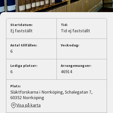
Nyheter
Avdelningar
Startdatum:
Tid:
Ej fastställt
Tid ej fastställt
Lyssna
Antal tillfällen:
Veckodag:
6
Lediga platser:
Arrangemangsnr:
6
46914
Plats:
Släktforskarna i Norrköping, Schalegatan 7,
60352 Norrköping
Visa på karta