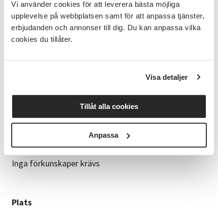
Vi använder cookies för att leverera bästa möjliga
material.
upplevelse på webbplatsen samt för att anpassa tjänster,
Studiematerialet får du vid första kurstillfället och
erbjudanden och annonser till dig. Du kan anpassa vilka
det ingår i kursen.
cookies du tillåter.
Datum och tid
Visa detaljer
Onsdagar kl 18-21, med start den 14 oktober, 6
kurstillfällen
Tillåt alla cookies
Anpassa
Förkunskaper
Inga förkunskaper krävs
Plats