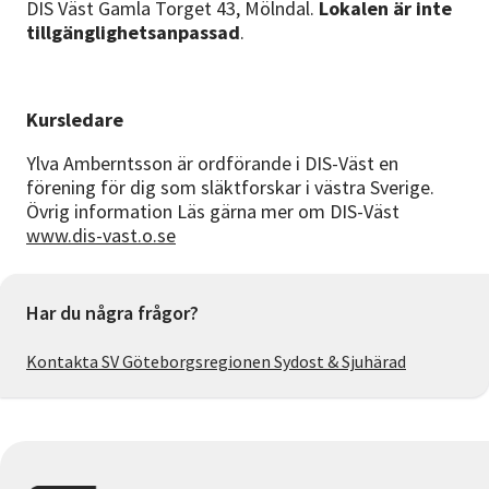
DIS Väst Gamla Torget 43, Mölndal.
Lokalen är inte
tillgänglighetsanpassad
.
Kursledare
Ylva Amberntsson är ordförande i DIS-Väst en
förening för dig som släktforskar i västra Sverige.
Övrig information Läs gärna mer om DIS-Väst
www.dis-vast.o.se
Har du några frågor?
Kontakta SV Göteborgsregionen Sydost & Sjuhärad