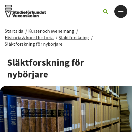
Startsida
/
Kurser och evenemang
/
Det här gör vi
Historia & konsthistoria
/
Släktforskning
/
Släktforskning för nybörjare
För dig som
Släktforskning för
Sök kurser och evenemang
nybörjare
Om SV
Starta studiecirkel
Cirkelledare