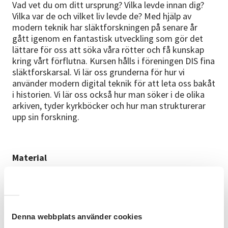
Vad vet du om ditt ursprung? Vilka levde innan dig?
Vilka var de och vilket liv levde de? Med hjälp av
modern teknik har släktforskningen på senare år
gått igenom en fantastisk utveckling som gör det
lättare för oss att söka våra rötter och få kunskap
kring vårt förflutna. Kursen hålls i föreningen DIS fina
släktforskarsal. Vi lär oss grunderna för hur vi
använder modern digital teknik för att leta oss bakåt
i historien. Vi lär oss också hur man söker i de olika
arkiven, tyder kyrkböcker och hur man strukturerar
upp sin forskning.
Material
Det finns 8 datorer tillgängliga med tillgång till de
viktigaste hjälpmedlen för släktforskning, såsom
Arkiv Digital, Ancestry, befolkningsskivor,
dödboksskivan och många lokala databaser. Endast
Denna webbplats använder cookies
släktforskning med svenska kyrkböcker och digitalt