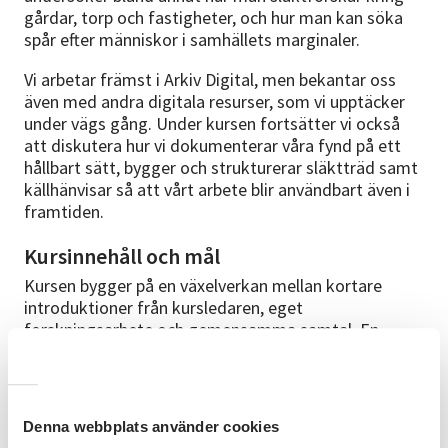
gårdar, torp och fastigheter, och hur man kan söka
spår efter människor i samhällets marginaler.
Vi arbetar främst i Arkiv Digital, men bekantar oss
även med andra digitala resurser, som vi upptäcker
under vägs gång. Under kursen fortsätter vi också
att diskutera hur vi dokumenterar våra fynd på ett
hållbart sätt, bygger och strukturerar släktträd samt
källhänvisar så att vårt arbete blir användbart även i
framtiden.
Kursinnehåll och mål
Kursen bygger på en växelverkan mellan kortare
introduktioner från kursledaren, eget
forskningsarbete och gemensamma samtal. En
viktig del av kursen är att vi delar erfarenheter,
diskuterar metodfrågor och reflekterar över våra
fynd – men också över de luckor, tystnader och
frågor som kan uppstå under forskningsarbetet.
Denna webbplats använder cookies