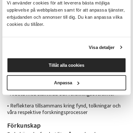
Under kursen kommer vi bland annat att:
Vi använder cookies för att leverera bästa möjliga
upplevelse på webbplatsen samt för att anpassa tjänster,
• Fördjupa våra kunskaper om det rika material som
erbjudanden och annonser till dig. Du kan anpassa vilka
finns i domstolarnas arkiv
cookies du tillåter.
• Utforska gårds- och fastighetsforskning
• Söka efter människor i samhällets marginaler
Visa detaljer
• Bekanta oss med kompletterande arkiv och
databaser
Tillåt alla cookies
• Utveckla metoder för dokumentation och
källhänvisning
Anpassa
• Arbeta med släktträd och forskningsöversikter
• Reflektera tillsammans kring fynd, tolkningar och
våra respektive forskningsprocesser
Förkunskap