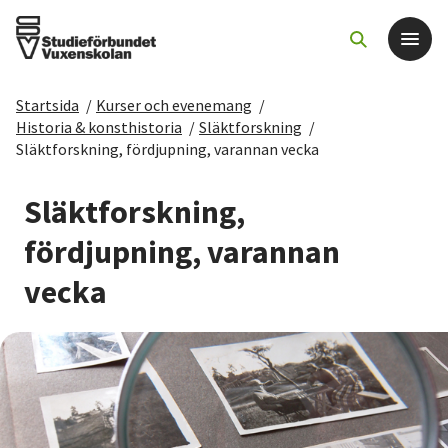
Startsida
/
Kurser och evenemang
/
Det här gör vi
Historia & konsthistoria
/
Släktforskning
/
Släktforskning, fördjupning, varannan vecka
För dig som
Släktforskning,
Sök kurser och evenemang
fördjupning, varannan
vecka
Om SV
Starta studiecirkel
Cirkelledare