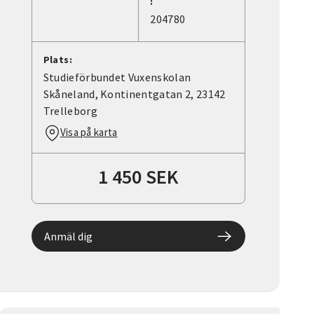
:
204780
Plats:
Studieförbundet Vuxenskolan
Skåneland, Kontinentgatan 2, 23142
Trelleborg
Visa på karta
1 450 SEK
Anmäl dig