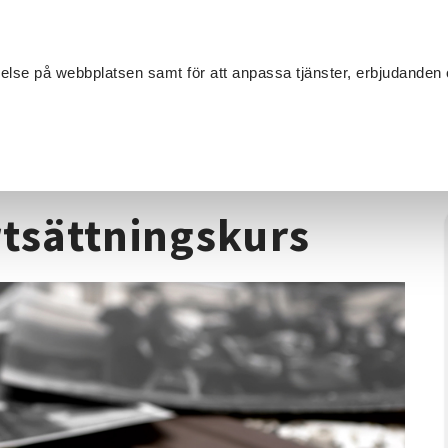
Sök
velse på webbplatsen samt för att anpassa tjänster, erbjudanden 
Om SV
Sta
MANG
oria
/
Släktforskning
/
Släktforskning, fortsättningskurs
rtsättningskurs