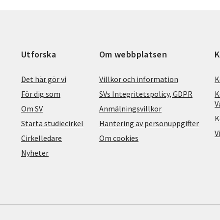
Utforska
Om webbplatsen
K
Det här gör vi
Villkor och information
K
För dig som
SVs Integritetspolicy, GDPR
K
V
Om SV
Anmälningsvillkor
K
Starta studiecirkel
Hantering av personuppgifter
V
Cirkelledare
Om cookies
Nyheter