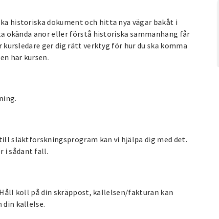
lka historiska dokument och hitta nya vägar bakåt i
itta okända anor eller förstå historiska sammanhang får
år kursledare ger dig rätt verktyg för hur du ska komma
den här kursen.
ning.
till släktforskningsprogram kan vi hjälpa dig med det.
i sådant fall.
. Håll koll på din skräppost, kallelsen/fakturan kan
 din kallelse.