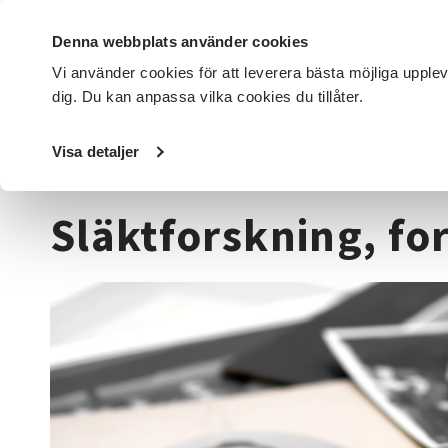
Denna webbplats använder cookies
Vi använder cookies för att leverera bästa möjliga upple
dig. Du kan anpassa vilka cookies du tillåter.
DET HÄR GÖR VI
FÖR DIG SOM
SÖK KURSER OCH EVENE
Visa detaljer
Startsida
/
Kurser och evenemang
/
Historia & konsthist
Släktforskning, fo