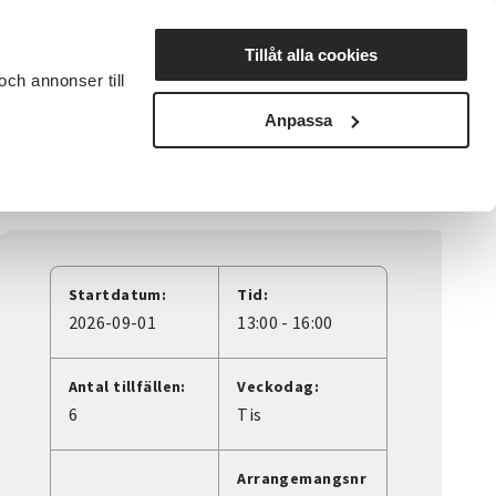
Lyssna
Tillåt alla cookies
och annonser till
rta studiecirkel
Cirkelledare
Nyheter
Avdelningar
Anpassa
Startdatum:
Tid:
2026-09-01
13:00 - 16:00
Antal tillfällen:
Veckodag:
6
Tis
Arrangemangsnr