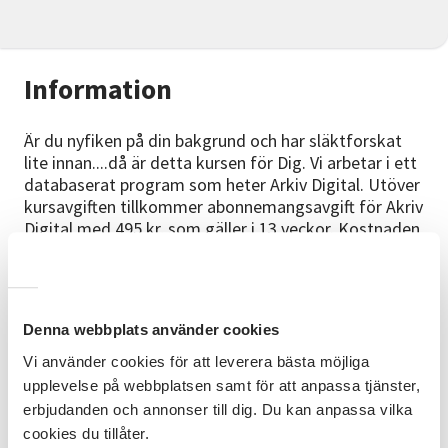
Information
Är du nyfiken på din bakgrund och har släktforskat
lite innan....då är detta kursen för Dig. Vi arbetar i ett
databaserat program som heter Arkiv Digital. Utöver
kursavgiften tillkommer abonnemangsavgift för Akriv
Digital med 495 kr, som gäller i 13 veckor. Kostnaden
faktureras efter du aktiverat ditt abonnemang.
Förkunskaper och material
Du behöver allmänna datorkunskaper då du kommer
Denna webbplats använder cookies
arbeta i programmet Arkiv Digital under kursens
Vi använder cookies för att leverera bästa möjliga
gång. Du bör ha släktforskat nogån termin innan.
upplevelse på webbplatsen samt för att anpassa tjänster,
Utöver kursavgiften tillkommer abonnemangsavgift
erbjudanden och annonser till dig. Du kan anpassa vilka
för Akriv Digital med 495 kr, som gäller i 13 veckor.
Kostnaden faktureras efter du aktiverat ditt
cookies du tillåter.