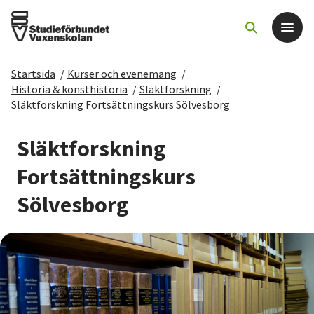
Startsida
/
Kurser och evenemang
/
Det här gör vi
Historia & konsthistoria
/
Släktforskning
/
Släktforskning Fortsättningskurs Sölvesborg
För dig som
Släktforskning
Sök kurser och evenemang
Fortsättningskurs
Sölvesborg
Om SV
Starta studiecirkel
Cirkelledare