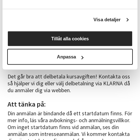
abonnemang. Som deltagare har du möjlighet att
använda programmen på din hemdator.
Visa detaljer
Om ledaren:
Åsa är en erfaren släktforskare som hållit på att
Tillåt alla cookies
forska sedan lång tid tillbaka. Åsa har varit
cirkelledare hos SV i många år och är en uppskattad
ledare!
Anpassa
Bra att veta:
Det går bra att delbetala kursavgiften! Kontakta oss
så hjälper vi dig eller välj delbetalning via KLARNA då
du anmäler dig via webben.
Att tänka på:
Din anmälan är bindande då ett startdatum finns. För
mer info, läs våra avboknings- och anmälningsvillkor.
Om inget startdatum finns vid anmälan, ses din
anmälan som intresseanmälan. Vi kommer kontakta