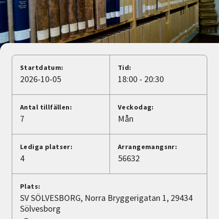
Nyheter
Avdelningar
Startdatum:
Tid:
Lyssna
2026-10-05
18:00 - 20:30
Antal tillfällen:
Veckodag:
7
Mån
Lediga platser:
Arrangemangsnr:
4
56632
Plats:
SV SÖLVESBORG, Norra Bryggerigatan 1, 29434
Sölvesborg