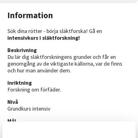
Information
Sök dina rötter - börja släktforska! Gå en
intensivkurs i släktforskning!
Beskrivning
Du lär dig släktforskningens grunder och får en
genomgång av de viktigaste källorna, var de finns
och hur man använder dem.
Inriktning
Forskning om förfäder.
Nivå
Grundkurs intensiv
Mål
Lära sig grunderna för släktforskning, komma igång
med sin egen forskning och hur man håller ordning