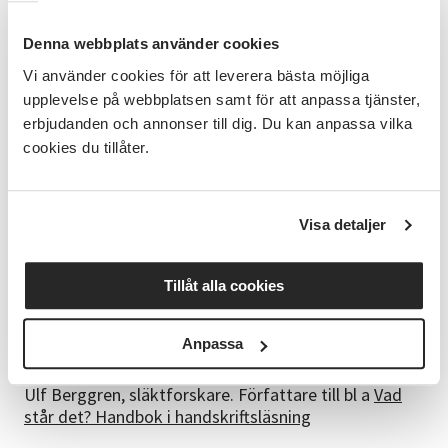
på resultatet.
Denna webbplats använder cookies
Så här planerar vi att arbeta
Kursledaren går igenom det viktigaste i kursboken
Vi använder cookies för att leverera bästa möjliga
och annan information samt ger inspiration från
upplevelse på webbplatsen samt för att anpassa tjänster,
egen forskning. Alla får chansen att få hjälp med sin
erbjudanden och annonser till dig. Du kan anpassa vilka
forskning och att ställa frågor. Även ett 3-månaders
cookies du tillåter.
abonnemang på Arkiv Digital (värde 495kr) ingår.
Kursplan - en överblick
• Grundläggande begrepp och var man kan forska.
Visa detaljer
• Födelsebok och husförhörslängd. Cd-skivor.
• Användning av datorn som hjälpmedel vid forskning
Tillåt alla cookies
t ex på internet.
• Resultatet. Vigsel- och dödböcker.
• Äldre kyrkböcker. - Bouppteckningar. Domböcker.
Anpassa
Kursledare
Ulf Berggren, släktforskare. Författare till bl a
Vad
står det? Handbok i handskriftsläsning