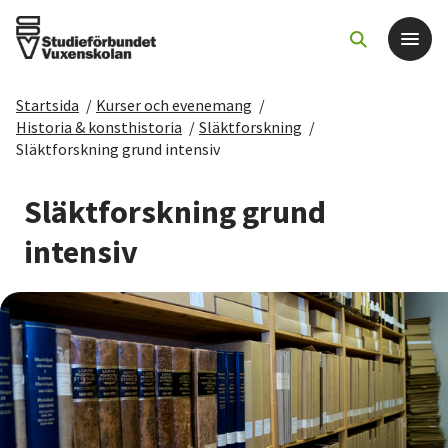
Startsida
/
Kurser och evenemang
/
Det här gör vi
Historia & konsthistoria
/
Släktforskning
/
Släktforskning grund intensiv
För dig som
Släktforskning grund
Sök kurser och evenemang
intensiv
Om SV
Starta studiecirkel
Cirkelledare