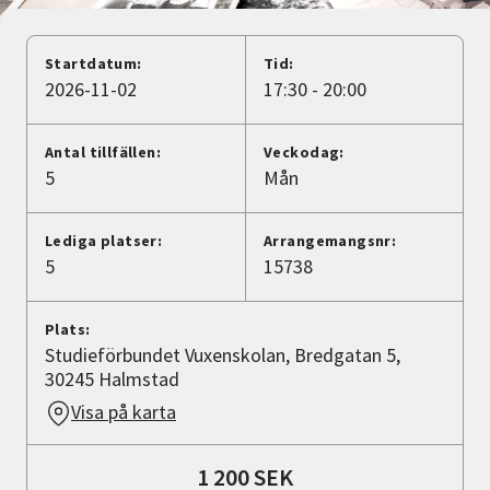
Nyheter
Startdatum:
Tid:
Avdelningar
2026-11-02
17:30 - 20:00
Antal tillfällen:
Veckodag:
Lyssna
5
Mån
Lediga platser:
Arrangemangsnr:
5
15738
Plats:
Studieförbundet Vuxenskolan, Bredgatan 5,
30245 Halmstad
Visa på karta
1 200 SEK