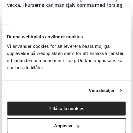
vecka. I kurserna kan man själv komma med förslag
om man vill lära sig något speciellt.
Om tid finnes kan
man komma med förslag om man vill lära sig något
mer inom släktforskningen.
Innehåll
Denna webbplats använder cookies
Vi använder cookies för att leverera bästa möjliga
upplevelse på webbplatsen samt för att anpassa tjänster,
Under kursens gång kommer vi gå igenom dessa
erbjudanden och annonser till dig. Du kan anpassa vilka
böcker.
cookies du tillåter.
- Födelse- och dopbok
- Husförhörslängd
Visa detaljer
- Vigselbok
Tillåt alla cookies
- In- och utflyttningslängd
- Död- och begravningsbok
Anpassa