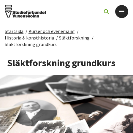
Startsida
/
Kurser och evenemang
/
Det här gör vi
Historia & konsthistoria
/
Släktforskning
/
Släktforskning grundkurs
För dig som
Släktforskning grundkurs
Sök kurser och evenemang
Om SV
Starta studiecirkel
Cirkelledare