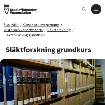
Startsida
/
Kurser och evenemang
/
Det här gör vi
Historia & konsthistoria
/
Släktforskning
/
Släktforskning grundkurs
För dig som
Släktforskning grundkurs
Sök kurser och evenemang
Om SV
Starta studiecirkel
Cirkelledare