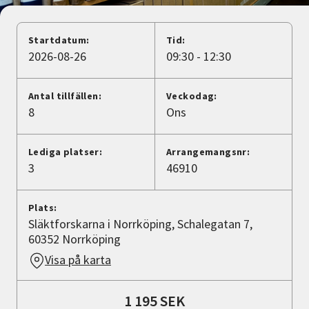
Nyheter
Startdatum:
Tid:
Avdelningar
2026-08-26
09:30 - 12:30
Antal tillfällen:
Veckodag:
Lyssna
8
Ons
Lediga platser:
Arrangemangsnr:
3
46910
Plats:
Släktforskarna i Norrköping, Schalegatan 7,
60352 Norrköping
Visa på karta
1 195 SEK