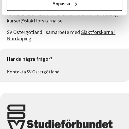
Dessutom finns ett välfyllt bibliotek.
Anpassa
Anmälan sker direkt till Släktforskarna i Norrköping
kurser@slaktforskarna.se
SV Östergötland i samarbete med
Släktforskarna i
Norrköping
Har du några frågor?
Kontakta SV Östergötland