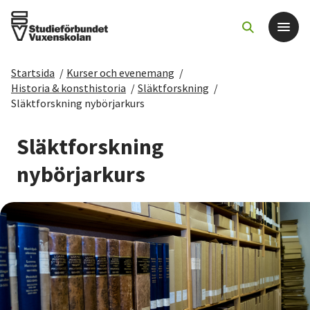
Startsida
/
Kurser och evenemang
/
Det här gör vi
Historia & konsthistoria
/
Släktforskning
/
Släktforskning nybörjarkurs
För dig som
Släktforskning
Sök kurser och evenemang
nybörjarkurs
Om SV
Starta studiecirkel
Cirkelledare