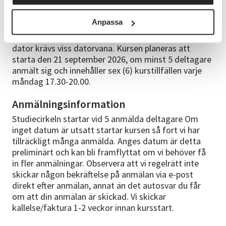
Bra att veta
Anpassa
Då det mesta av forskningen inledningsvis sker via
dator krävs viss datorvana. Kursen planeras att
starta den 21 september 2026, om minst 5 deltagare
anmält sig och innehåller sex (6) kurstillfällen varje
måndag 17.30-20.00.
Anmälningsinformation
Studiecirkeln startar vid 5 anmälda deltagare Om
inget datum är utsatt startar kursen så fort vi har
tillräckligt många anmälda. Anges datum är detta
preliminärt och kan bli framflyttat om vi behöver få
in fler anmälningar. Observera att vi regelrätt inte
skickar någon bekräftelse på anmälan via e-post
direkt efter anmälan, annat än det autosvar du får
om att din anmälan är skickad. Vi skickar
kallelse/faktura 1-2 veckor innan kursstart.