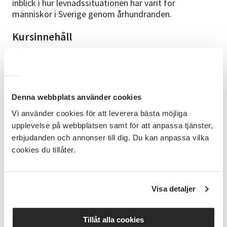
inblick i hur levnadssituationen har varit för
människor i Sverige genom århundranden.
Kursinnehåll
Våra erfarna ledare kommer att ge dig verktyg och
kunskap för att du skall kunna börja eller komma
vidare i din forskning.
Studiematerial
Denna webbplats använder cookies
Ett förmånligt abonnemang på Arkiv Digital kommer
Vi använder cookies för att leverera bästa möjliga
att erbjudas till de som deltar i vår kurs/cirkel. Vi
upplevelse på webbplatsen samt för att anpassa tjänster,
använder delar ur olika böcker om släktforskning, tex
erbjudanden och annonser till dig. Du kan anpassa vilka
”Släktforska steg för steg”. Kostnaden för
cookies du tillåter.
studiematerial tillkommer och betalas via faktura i
efterskott.
Cirkelledare
Visa detaljer
Ledare är Katarina Svensson och Roger Björkstam
vid Inlands Släktforskarförening. Tillsammans har de
Tillåt alla cookies
en mångårig erfarenhet inom släktforskning.