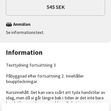
545 SEK
Anmälan
Se informationstext.
Information
Texttydning fortsättning 3
Påbyggnad efter fortsättning 2. Innehåller
bouppteckningar.
Kursinnehåll: Det kan vara svårt att tyda handstilar av
idag, men då vi går längre bak i tiden är det inte bara
handstilen som kan ge problem. Bokstäverna
tecknades exempelvis på ett annat sätt. Med hjälp av