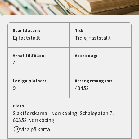
Nyheter
Avdelningar
Startdatum:
Tid:
Ej fastställt
Tid ej fastställt
Lyssna
Antal tillfällen:
Veckodag:
4
Lediga platser:
Arrangemangsnr:
9
43452
Plats:
Släktforskarna i Norrköping, Schalegatan 7,
60352 Norrköping
Visa på karta