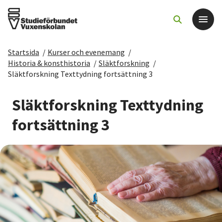
Startsida
/
Kurser och evenemang
/
Det här gör vi
Historia & konsthistoria
/
Släktforskning
/
Släktforskning Texttydning fortsättning 3
För dig som
Släktforskning Texttydning
Sök kurser och evenemang
fortsättning 3
Om SV
Starta studiecirkel
Cirkelledare