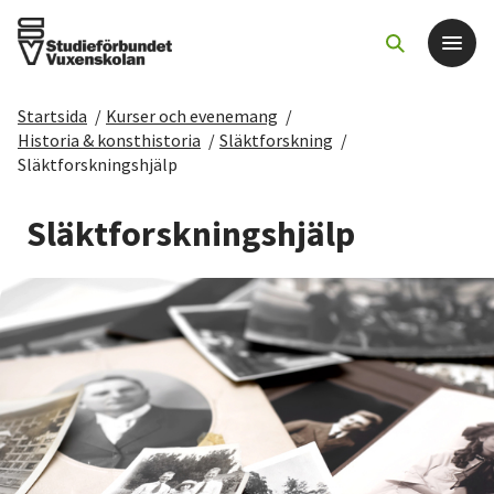
Startsida
/
Kurser och evenemang
/
Det här gör vi
Historia & konsthistoria
/
Släktforskning
/
Släktforskningshjälp
För dig som
Släktforskningshjälp
Sök kurser och evenemang
Om SV
Starta studiecirkel
Cirkelledare