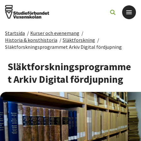
Startsida
/
Kurser och evenemang
/
Det här gör vi
Historia & konsthistoria
/
Släktforskning
/
Släktforskningsprogrammet Arkiv Digital fördjupning
För dig som
Släktforskningsprogramme
Sök kurser och evenemang
t Arkiv Digital fördjupning
Om SV
Starta studiecirkel
Cirkelledare