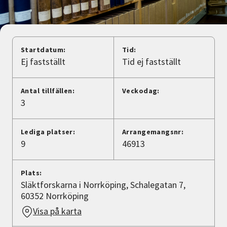
Nyheter
Avdelningar
Startdatum:
Tid:
Ej fastställt
Tid ej fastställt
Lyssna
Antal tillfällen:
Veckodag:
3
Lediga platser:
Arrangemangsnr:
9
46913
Plats:
Släktforskarna i Norrköping, Schalegatan 7,
60352 Norrköping
Visa på karta