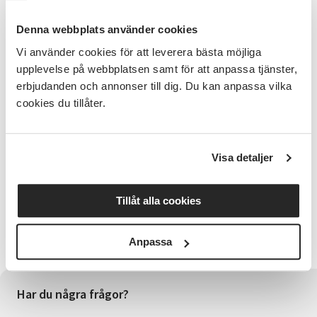
Förkunskaper
: God datorvana, goda kunskaper i
Släktforskning samt deltagit i Arkiv Digital
Denna webbplats använder cookies
grundkurs.
Vi använder cookies för att leverera bästa möjliga
OBS
: Kursdeltagande hos Släktforskarna i
upplevelse på webbplatsen samt för att anpassa tjänster,
Norrköping, fordrar ett medlemskap i föreningen till
erbjudanden och annonser till dig. Du kan anpassa vilka
en kostnad på 325 kronor. Som medlem får du
cookies du tillåter.
tillgång till vår forskarsal med erfarna värdar som
kan hjälpa dig i din forskning. Samt andra aktiviteter
och föreläsningar som vi ordnar för våra medlemmar.
Dessutom finns ett välfyllt bibliotek.
Visa detaljer
Anmälan sker direkt till Släktforskarna i Norrköping
kurser@slaktforskarna.se
Tillåt alla cookies
SV Östergötland i samarbete med
Släktforskarna i
Anpassa
Norrköping
Har du några frågor?