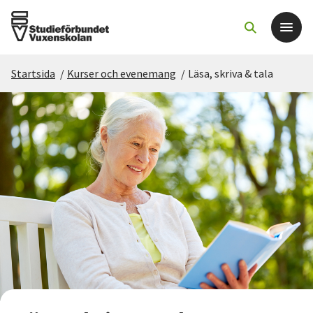
Startsida
/
Kurser och evenemang
/
Läsa, skriva & tala
Det här gör vi
För dig som
Sök kurser och evenemang
Om SV
Starta studiecirkel
Cirkelledare