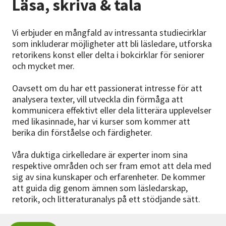
Läsa, skriva & tala
Nyheter
Vi erbjuder en mångfald av intressanta studiecirklar
Avdelningar
som inkluderar möjligheter att bli läsledare, utforska
retorikens konst eller delta i bokcirklar för seniorer
och mycket mer.
Lyssna
Oavsett om du har ett passionerat intresse för att
analysera texter, vill utveckla din förmåga att
kommunicera effektivt eller dela litterära upplevelser
med likasinnade, har vi kurser som kommer att
berika din förståelse och färdigheter.
Våra duktiga cirkelledare är experter inom sina
respektive områden och ser fram emot att dela med
sig av sina kunskaper och erfarenheter. De kommer
att guida dig genom ämnen som läsledarskap,
retorik, och litteraturanalys på ett stödjande sätt.