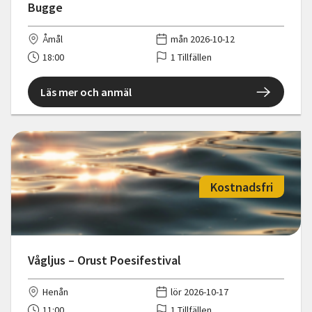
Bugge
Åmål
mån 2026-10-12
18:00
1 Tillfällen
Läs mer och anmäl
Kostnadsfri
Vågljus – Orust Poesifestival
Henån
lör 2026-10-17
11:00
1 Tillfällen