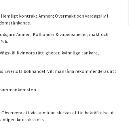
å Hemligt kontrakt Ämnen; Övermakt och vardagsliv i
lldomstänkande.
Blodsjärn Ämnen; Kolbönder & vapensmeder, makt och
766.
ägskäl Kvinnors rättigheter, kvinnliga tänkare,
 hos Ewerlöfs bokhandel. Vill man låna rekommenderas att
an sammankomsten
 Observera att vid anmälan skickas alltid bekräftelse ut
 vänligen kontakta oss.