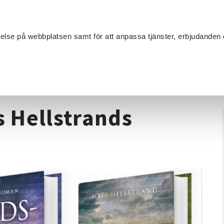
Sök
velse på webbplatsen samt för att anpassa tjänster, erbjudanden 
Om SV
Sta
MANG
Boksamtal om Mats Hellstrands trilogi
 Hellstrands