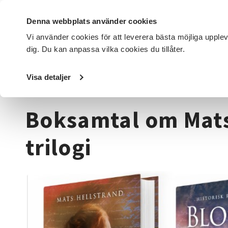
Denna webbplats använder cookies
Vi använder cookies för att leverera bästa möjliga upple
dig. Du kan anpassa vilka cookies du tillåter.
DET HÄR GÖR VI
FÖR DIG SOM
SÖK KURSER OCH EVENE
Visa detaljer
Startsida
/
Kurser och evenemang
/
Läsa, skriva & tala
/
Boksamtal om Mats
trilogi