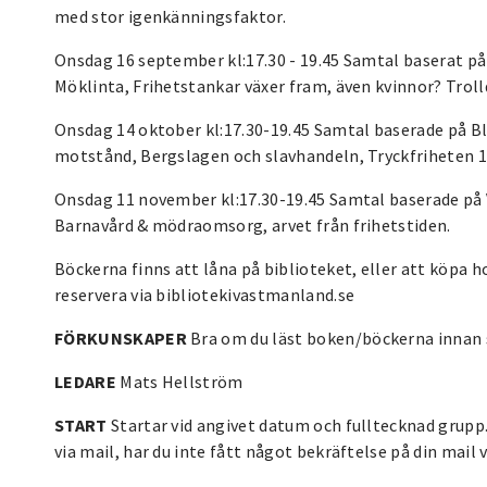
med stor igenkänningsfaktor.
Onsdag 16 september kl:17.30 - 19.45 Samtal baserat p
Möklinta, Frihetstankar växer fram, även kvinnor? Tro
Onsdag 14 oktober kl:17.30-19.45 Samtal baserade på 
motstånd, Bergslagen och slavhandeln, Tryckfriheten 1
Onsdag 11 november kl:17.30-19.45 Samtal baserade på V
Barnavård & mödraomsorg, arvet från frihetstiden.
Böckerna finns att låna på biblioteket, eller att köpa
reservera via bibliotekivastmanland.se
FÖRKUNSKAPER
Bra om du läst boken/böckerna inn
LEDARE
Mats Hellström
START
Startar vid angivet datum och fulltecknad grupp.
via mail, har du inte fått något bekräftelse på din mail