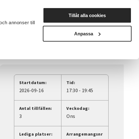
Lyssna
Tillåt alla cookies
och annonser till
rta studiecirkel
Cirkelledare
Nyheter
Avdelningar
Anpassa
Startdatum:
Tid:
2026-09-16
17:30 - 19:45
Antal tillfällen:
Veckodag:
3
Ons
Lediga platser:
Arrangemangsnr