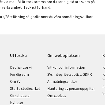
 via mail. Vi är tacksamma om du tar dig tid att svara på
r verksamhet. Tack på förhand.
urs/föreläsning så godkänner du våra anmälningsvillkor
Utforska
Om webbplatsen
K
Det här gör vi
Villkor och information
K
För dig som
SVs Integritetspolicy, GDPR
K
V
Om SV
Anmälningsvillkor
K
Starta studiecirkel
Hantering av personuppgifter
V
Cirkelledare
Om cookies
Nyheter