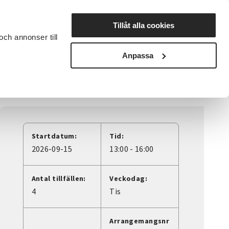
Lyssna
Tillåt alla cookies
och annonser till
rta studiecirkel
Cirkelledare
Nyheter
Avdelningar
Anpassa
Startdatum:
Tid:
2026-09-15
13:00 - 16:00
Antal tillfällen:
Veckodag:
4
Tis
Arrangemangsnr