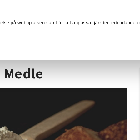
Sök
velse på webbplatsen samt för att anpassa tjänster, erbjudanden 
Om SV
Sta
MANG
bagarstuga i Medle
i Medle