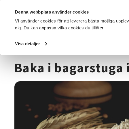
Denna webbplats använder cookies
Vi använder cookies för att leverera bästa möjliga upple
dig. Du kan anpassa vilka cookies du tillåter.
DET HÄR GÖR VI
FÖR DIG SOM
SÖK KURSER OCH EVENE
Visa detaljer
Startsida
/
Kurser och evenemang
/
Mat & dryck
/
Baka i 
Baka i bagarstuga 