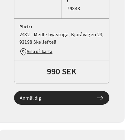
:
79848
Plats:
2482 - Medle byastuga, Bjuråvägen 23,
93198 Skellefteå
Visa på karta
990 SEK
Anmäl dig