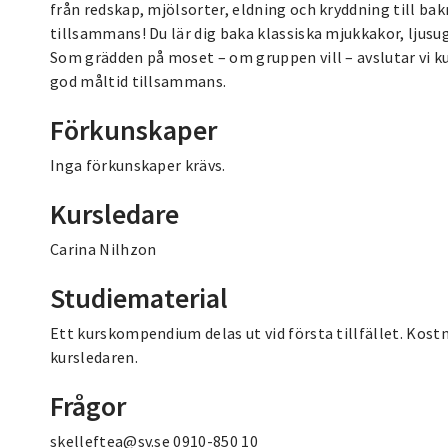
från redskap, mjölsorter, eldning och kryddning till bakn
tillsammans! Du lär dig baka klassiska mjukkakor, lju
Som grädden på moset – om gruppen vill – avslutar vi k
god måltid tillsammans.
Förkunskaper
Inga förkunskaper krävs.
Kursledare
Carina Nilhzon
Studiematerial
Ett kurskompendium delas ut vid första tillfället. Kostn
kursledaren.
Frågor
skelleftea@sv.se 0910-850 10