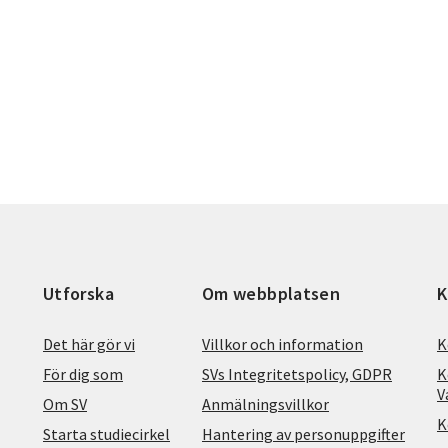
Utforska
Om webbplatsen
K
Det här gör vi
Villkor och information
K
För dig som
SVs Integritetspolicy, GDPR
K
V
Om SV
Anmälningsvillkor
K
Starta studiecirkel
Hantering av personuppgifter