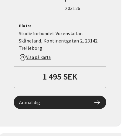
:
203126
Plats:
Studieförbundet Vuxenskolan
Skåneland, Kontinentgatan 2, 23142
Trelleborg
Visa på karta
1 495 SEK
Anmäl dig