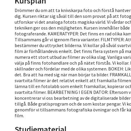
Kursplan
Drömmer du om att ta knivskarpa foto och förstå hantverk
dig. Kursen riktar sig såväl till den som provat på att f
utforskar vi det analoga fotots magiska värld. Vi vårdar 
tekniken ger oss den möjligheten. Kursen innehåller både 
fotograferande. KAMERATYPER: Det finns en rad olika kamera
Tillsammans går vi igenom flera varianter. FILMTYPER: Att 
bestämmer du uttrycket bilderna. Vi kollar på såväl svart
film är förhållandevis enkelt. Det finns flera system på m
numera ett stort utbud av filmer av olika slag. Vanliga va
välja på finns fotohandlare och på nätet förstås. Vi kolla
skillnader och fördelar med de olika systemen. BOKEH: Likv
det. Bra att ha med sig när man börjar ta bilder. FRAMKA
svartvita filmer är det relativt enkelt att framkalla filmen 
lämna till en fotolabb som enkelt framkallar, kopierar och 
svartvita filmer. BEARBETNING I EGEN DATOR: Eftersom vi
koncentrerar vi oss bearbetning av de digitaliserade bilde
tillgå. Både gratisprogram och de som kostar pengar. Vi k
genomför vi tillsammans fotografiska övningar och får kä
film.
Studiematerial