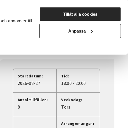
Lyssna
Tillåt alla cookies
och annonser till
rta studiecirkel
Cirkelledare
Nyheter
Avdelningar
Anpassa
Startdatum:
Tid:
2026-08-27
18:00 - 20:00
Antal tillfällen:
Veckodag:
8
Tors
Arrangemangsnr