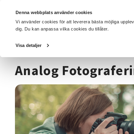
Denna webbplats använder cookies
Vi använder cookies för att leverera bästa möjliga upple
dig. Du kan anpassa vilka cookies du tillåter.
DET HÄR GÖR VI
FÖR DIG SOM
SÖK KURSER OCH EVENE
Visa detaljer
Startsida
/
Kurser och evenemang
/
Media & kommunikat
Analog Fotografer