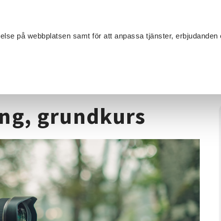
Sök
velse på webbplatsen samt för att anpassa tjänster, erbjudanden 
Om SV
Sta
MANG
ion
/
Fotokurs
/
Analog Fotografering, grundkurs
ing, grundkurs