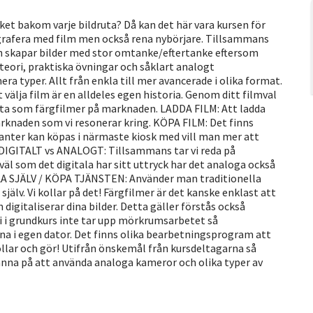
et bakom varje bildruta? Då kan det här vara kursen för
otografera med film men också rena nybörjare. Tillsammans
och skapar bilder med stor omtanke/eftertanke eftersom
teori, praktiska övningar och såklart analogt
 typer. Allt från enkla till mer avancerade i olika format.
välja film är en alldeles egen historia. Genom ditt filmval
vita som färgfilmer på marknaden. LADDA FILM: Att ladda
arknaden som vi resonerar kring. KÖPA FILM: Det finns
rianter kan köpas i närmaste kiosk med vill man mer att
r. DIGITALT vs ANALOGT: Tillsammans tar vi reda på
äl som det digitala har sitt uttryck har det analoga också
LLA SJÄLV / KÖPA TJÄNSTEN: Använder man traditionella
själv. Vi kollar på det! Färgfilmer är det kanske enklast att
digitaliserar dina bilder. Detta gäller förstås också
 i grundkurs inte tar upp mörkrumsarbetet så
rna i egen dator. Det finns olika bearbetningsprogram att
ollar och gör! Utifrån önskemål från kursdeltagarna så
nna på att använda analoga kameror och olika typer av