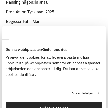
Nanning någonsin anat.
Produktion:Tyskland, 2025
Regissör:Fatih Akin
Speltid:93 min
Köp gärna ditt medlemskort i förväg via swish 123
345 41 47 eller via bankgiro 868-8897
Denna webbplats använder cookies
Köp ett terminskort och se alla 12 filmerna för 350
Vi använder cookies för att leverera bästa möjliga
kr.
upplevelse på webbplatsen samt för att anpassa tjänster,
erbjudanden och annonser till dig. Du kan anpassa vilka
Du köper ett terminskort vilket inkluderar
cookies du tillåter.
medlemskap i föreningen. Biljetter till enstaka
föreställningar kommer inte att säljas.
Medlemmar i Uddevalla kommuns personalförening,
Visa detaljer
medlemmar i regionens personalklubb och studenter
mellan 15-20 år får 50 kr rabatt på terminskortet. Alla
som har fyllt 15 år är välkomna som medlemmar i
Tillåt alla cookies