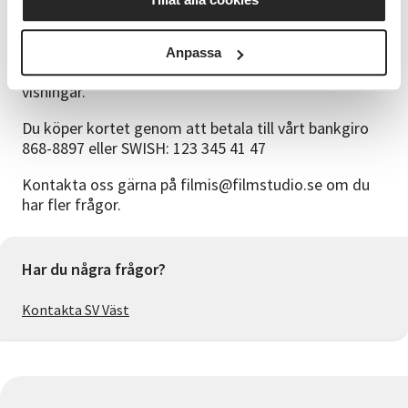
filmstudion, åldersgränsen beror på den vanligt
förekommande åldersgränsen 15 år på bio.
Anpassa
Ditt kort är personligt och ska alltid uppvisas vid våra
visningar.
Du köper kortet genom att betala till vårt bankgiro
868-8897 eller SWISH: 123 345 41 47
Kontakta oss gärna på filmis@filmstudio.se om du
har fler frågor.
Har du några frågor?
Kontakta SV Väst