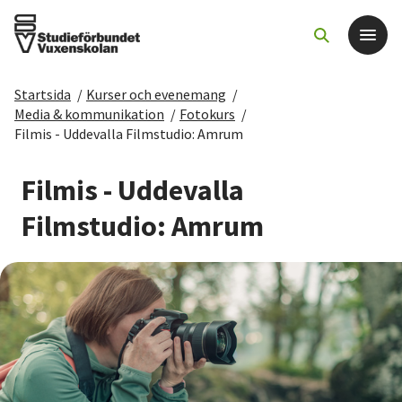
Startsida
/
Kurser och evenemang
/
Det här gör vi
Media & kommunikation
/
Fotokurs
/
Filmis - Uddevalla Filmstudio: Amrum
För dig som
Filmis - Uddevalla
Sök kurser och evenemang
Filmstudio: Amrum
Om SV
Starta studiecirkel
Cirkelledare