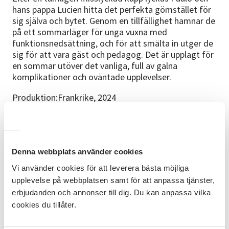
hans pappa Lucien hitta det perfekta gömstället för
sig själva och bytet. Genom en tillfällighet hamnar de
på ett sommarläger för unga vuxna med
funktionsnedsättning, och för att smälta in utger de
sig för att vara gäst och pedagog. Det är upplagt för
en sommar utöver det vanliga, full av galna
komplikationer och oväntade upplevelser.
Produktion:Frankrike, 2024
Regissör:Artus
Medverkande:Théophile Leroy, Ludovic Boul
Denna webbplats använder cookies
Speltid:97 min
Vi använder cookies för att leverera bästa möjliga
Köp gärna ditt medlemskort i förväg via swish 123
upplevelse på webbplatsen samt för att anpassa tjänster,
345 41 47 eller via bankgiro 868-8897
erbjudanden och annonser till dig. Du kan anpassa vilka
cookies du tillåter.
Köp ett terminskort och se alla 12 filmerna för 350
kr.