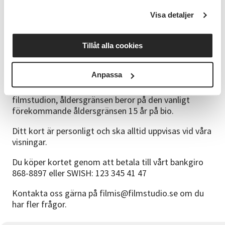
Du köper ett terminskort vilket inkluderar
Visa detaljer
medlemskap i föreningen. Biljetter till enstaka
föreställningar kommer inte att säljas.
Tillåt alla cookies
Medlemmar i Uddevalla kommuns personalförening,
medlemmar i regionens personalklubb och studenter
Anpassa
mellan 15-20 år får 50 kr rabatt på terminskortet. Alla
som har fyllt 15 år är välkomna som medlemmar i
filmstudion, åldersgränsen beror på den vanligt
förekommande åldersgränsen 15 år på bio.
Ditt kort är personligt och ska alltid uppvisas vid våra
visningar.
Du köper kortet genom att betala till vårt bankgiro
868-8897 eller SWISH: 123 345 41 47
Kontakta oss gärna på filmis@filmstudio.se om du
har fler frågor.