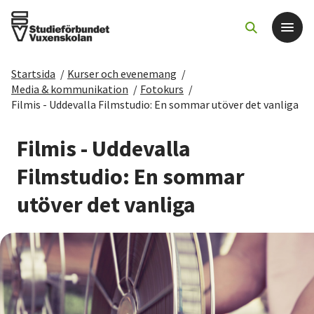
Startsida
/
Kurser och evenemang
/
Det här gör vi
Media & kommunikation
/
Fotokurs
/
Filmis - Uddevalla Filmstudio: En sommar utöver det vanliga
För dig som
Filmis - Uddevalla
Sök kurser och evenemang
Filmstudio: En sommar
utöver det vanliga
Om SV
Starta studiecirkel
Cirkelledare