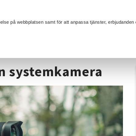
Sök
velse på webbplatsen samt för att anpassa tjänster, erbjudanden 
Om SV
Sta
MANG
ion
/
Fotokurs
/
Foto - Lär känna din systemkamera
din systemkamera