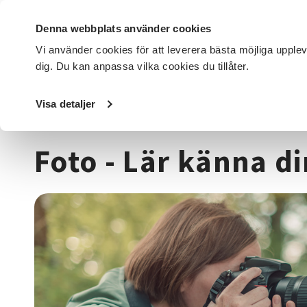
Denna webbplats använder cookies
Vi använder cookies för att leverera bästa möjliga upple
dig. Du kan anpassa vilka cookies du tillåter.
DET HÄR GÖR VI
FÖR DIG SOM
SÖK KURSER OCH EVENE
Visa detaljer
Startsida
/
Kurser och evenemang
/
Media & kommunikat
Foto - Lär känna 