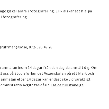
gogiska lärare i fotografering. Erik älskar att hjälpa
 i fotografering.
gruffman@sv.se, 072-595 49 26
in anmälan inom 14 dagar från den dag du anmält dig. Om
ill oss på Studieförbundet Vuxenskolan på ett klart och
v anmälan efter 14 dagar kan endast ske vid varaktigt
administrativ avgift tas då ut.
Läs de fullständiga