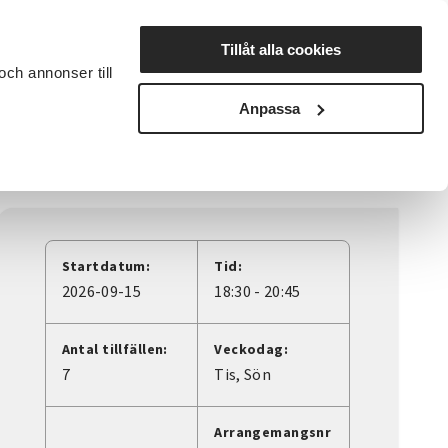
Lyssna
Tillåt alla cookies
och annonser till
rta studiecirkel
Cirkelledare
Nyheter
Avdelningar
Anpassa
Startdatum:
Tid:
2026-09-15
18:30 - 20:45
Antal tillfällen:
Veckodag:
7
Tis
Sön
Arrangemangsnr