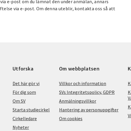
rt via e-post om du lämnat den under anmälan, annars
ftelse via e-post. Om denna uteblir, kontakta oss så att
Utforska
Om webbplatsen
K
Det här gör vi
Villkor och information
K
För dig som
SVs Integritetspolicy, GDPR
K
V
Om SV
Anmälningsvillkor
K
Starta studiecirkel
Hantering av personuppgifter
V
Cirkelledare
Om cookies
Nyheter