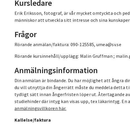
Kursledare
Erik Eriksson, fotograf, är vår mycket omtyckta och peda
människor att utveckla sitt intresse och sina kunskaper
Frågor
Rörande anmälan/faktura: 090-125585, umea@sv.se
Rörande kursinnehåll/upplägg: Malin Gruffman ; malin.
Anmälningsinformation
Din anmälan är bindande. Du har möjlighet att ångra d
du vill utnyttja din ångerrätt måste du meddela detta t
tydligt sätt innan ångerfristen löper ut. Återtagande a
studiehinder där intyg kan visas upp, tex läkarintyg. En 
anmälningsvillkoren här.
Kallelse/faktura