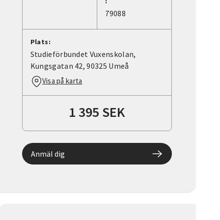
:
79088
Plats:
Studieförbundet Vuxenskolan,
Kungsgatan 42, 90325 Umeå
Visa på karta
1 395 SEK
Anmäl dig