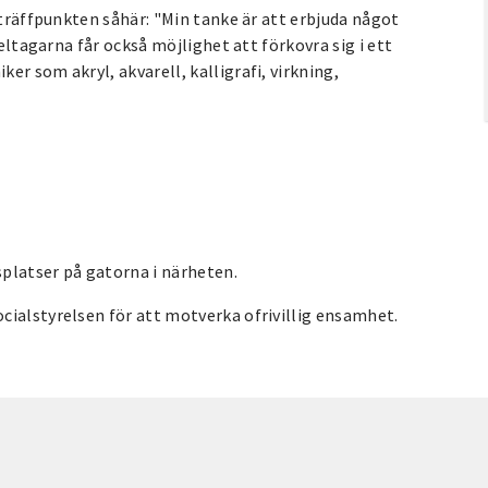
 träffpunkten såhär: "Min tanke är att erbjuda något
Deltagarna får också möjlighet att förkovra sig i ett
r som akryl, akvarell, kalligrafi, virkning,
splatser på gatorna i närheten.
cialstyrelsen för att motverka ofrivillig ensamhet.