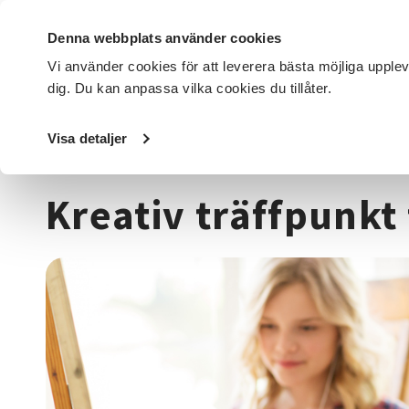
Denna webbplats använder cookies
Vi använder cookies för att leverera bästa möjliga upple
dig. Du kan anpassa vilka cookies du tillåter.
DET HÄR GÖR VI
FÖR DIG SOM
SÖK KURSER OCH EVENE
Visa detaljer
Startsida
/
Kurser och evenemang
/
Media & kommunikat
Kreativ träffpunkt