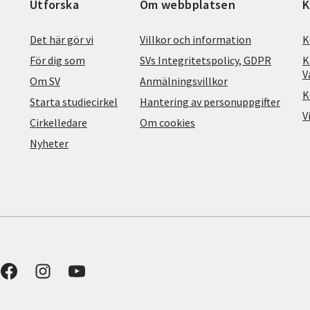
Utforska
Om webbplatsen
K
Det här gör vi
Villkor och information
K
För dig som
SVs Integritetspolicy, GDPR
K
V
Om SV
Anmälningsvillkor
K
Starta studiecirkel
Hantering av personuppgifter
V
Cirkelledare
Om cookies
Nyheter