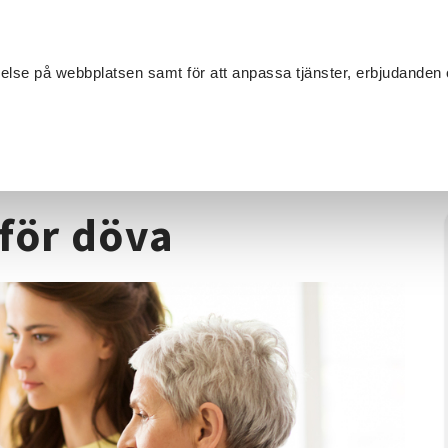
Sök
velse på webbplatsen samt för att anpassa tjänster, erbjudanden 
Om SV
Sta
MANG
ion
/
Fotokurs
/
Kreativ träffpunkt för döva
 för döva