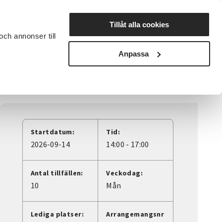
Lyssna
Tillåt alla cookies
och annonser till
rta studiecirkel
Cirkelledare
Nyheter
Avdelningar
Anpassa
Startdatum:
Tid:
2026-09-14
14:00 - 17:00
Antal tillfällen:
Veckodag:
10
Mån
Lediga platser:
Arrangemangsnr