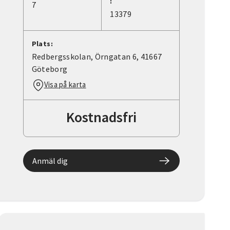
:
7
13379
Plats:
Redbergsskolan, Örngatan 6, 41667
Göteborg
Visa på karta
Kostnadsfri
Anmäl dig