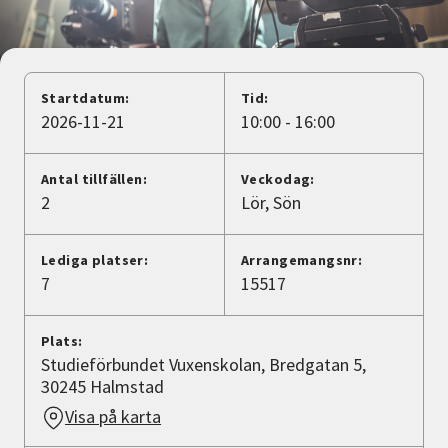
Nyheter
Avdelningar
Startdatum:
Tid:
2026-11-21
10:00 - 16:00
Lyssna
Antal tillfällen:
Veckodag:
2
Lör
Sön
Lediga platser:
Arrangemangsnr:
7
15517
Plats:
Studieförbundet Vuxenskolan, Bredgatan 5,
30245 Halmstad
Visa på karta