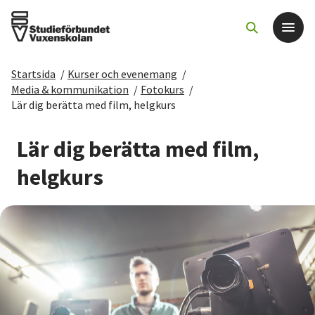
Startsida
/
Kurser och evenemang
/
Det här gör vi
Media & kommunikation
/
Fotokurs
/
Lär dig berätta med film, helgkurs
För dig som
Lär dig berätta med film,
Sök kurser och evenemang
helgkurs
Om SV
Starta studiecirkel
Cirkelledare