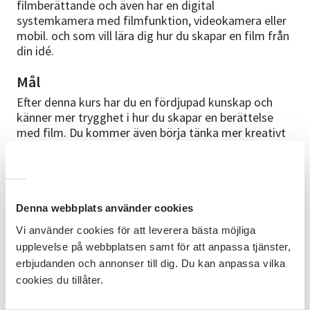
filmberättande och även har en digital
systemkamera med filmfunktion, videokamera eller
mobil. och som vill lära dig hur du skapar en film från
din idé.
Mål
Efter denna kurs har du en fördjupad kunskap och
känner mer trygghet i hur du skapar en berättelse
med film. Du kommer även börja tänka mer kreativt
kring ditt filmande och redigerande.
Innehåll
Vi går igenom grunderna i hur man skriver
Denna webbplats använder cookies
bildmanus, dramaturgi, filmar,
Vi använder cookies för att leverera bästa möjliga
ljussättning och redigering. Du kommer
upplevelse på webbplatsen samt för att anpassa tjänster,
erbjudanden och annonser till dig. Du kan anpassa vilka
lära dig hur olika linser påverkar
cookies du tillåter.
berättelsen, vad 180-graders regeln är,
kamerarörelser m.m.