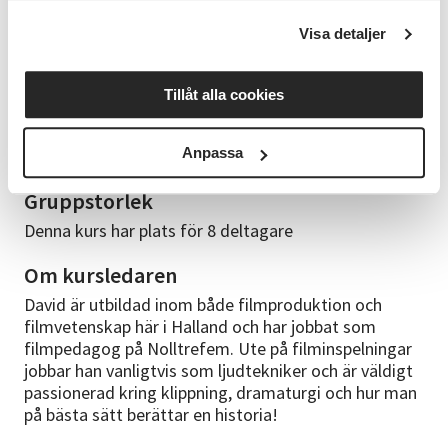
Visa detaljer
Studiematerial
Du tar med dig egen systemkamera med
filmfunktion, mobil eller videokamera till kursen. Om
Tillåt alla cookies
du är osäker på kamera, kontakta kursledaren innan
du anmäler dig till kursen. Ett plus om du har ett
Anpassa
videostativ.
Gruppstorlek
Denna kurs har plats för 8 deltagare
Om kursledaren
David är utbildad inom både filmproduktion och
filmvetenskap här i Halland och har jobbat som
filmpedagog på Nolltrefem. Ute på filminspelningar
jobbar han vanligtvis som ljudtekniker och är väldigt
passionerad kring klippning, dramaturgi och hur man
på bästa sätt berättar en historia!