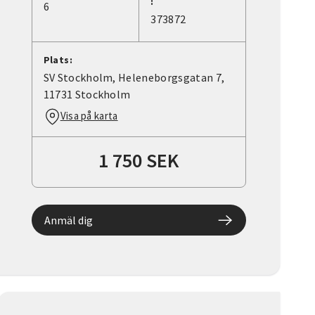
:
6
373872
Plats:
SV Stockholm, Heleneborgsgatan 7,
11731 Stockholm
Visa på karta
1 750 SEK
Anmäl dig