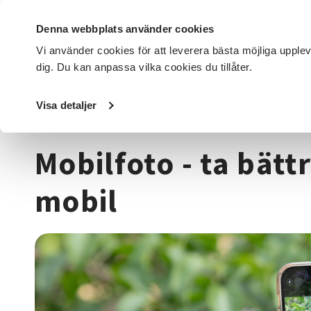
Denna webbplats använder cookies
Vi använder cookies för att leverera bästa möjliga upple
dig. Du kan anpassa vilka cookies du tillåter.
DET HÄR GÖR VI
FÖR DIG SOM
SÖK KURSER OCH EVENE
Visa detaljer
Startsida
/
Kurser och evenemang
/
Media & kommunikat
Mobilfoto - ta bätt
mobil