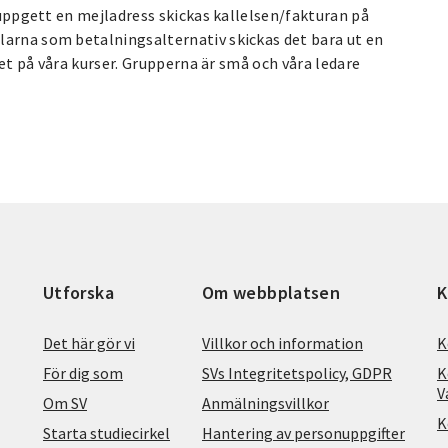
u uppgett en mejladress skickas kallelsen/fakturan på
larna som betalningsalternativ skickas det bara ut en
itet på våra kurser. Grupperna är små och våra ledare
Utforska
Om webbplatsen
K
Det här gör vi
Villkor och information
K
För dig som
SVs Integritetspolicy, GDPR
K
V
Om SV
Anmälningsvillkor
K
Starta studiecirkel
Hantering av personuppgifter