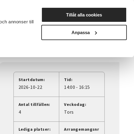
Lyssna
Tillåt alla cookies
och annonser till
rta studiecirkel
Cirkelledare
Nyheter
Avdelningar
Anpassa
Startdatum:
Tid:
2026-10-22
14:00 - 16:15
Antal tillfällen:
Veckodag:
4
Tors
Lediga platser:
Arrangemangsnr