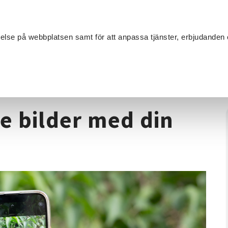
Sök
velse på webbplatsen samt för att anpassa tjänster, erbjudanden 
Om SV
Sta
MANG
ion
/
Fotokurs
/
Mobilfoto - ta bättre bilder med din mobil
re bilder med din