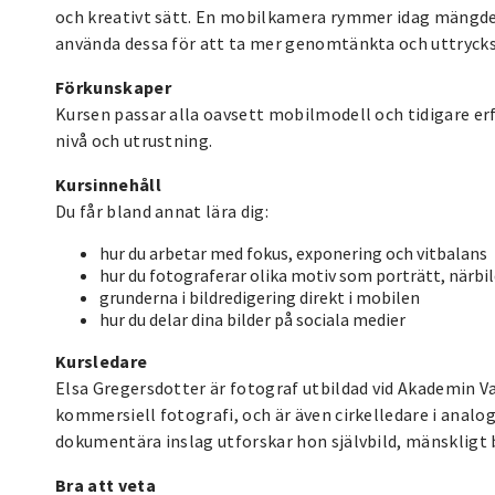
och kreativt sätt. En mobilkamera rymmer idag mängder 
använda dessa för att ta mer genomtänkta och uttrycksf
Förkunskaper
Kursen passar alla oavsett mobilmodell och tidigare er
nivå och utrustning.
Kursinnehåll
Du får bland annat lära dig:
hur du arbetar med fokus, exponering och vitbalans
hur du fotograferar olika motiv som porträtt, närbil
grunderna i bildredigering direkt i mobilen
hur du delar dina bilder på sociala medier
Kursledare
Elsa Gregersdotter är fotograf utbildad vid Akademin 
kommersiell fotografi, och är även cirkelledare i anal
dokumentära inslag utforskar hon självbild, mänskligt
Bra att veta