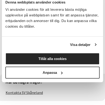
Denna webbplats använder cookies
utbildat sig inom foto under många år. Här kan du
Vi använder cookies för att leverera bästa möjliga
kika mer om henne om du är nyfiken:
https://photogenic.n.nu/
upplevelse på webbplatsen samt för att anpassa tjänster,
erbjudanden och annonser till dig. Du kan anpassa vilka
Bra att veta
cookies du tillåter.
Den passar både dig som är ny till fotografering, men
även dig som har en hel del erfarenhet sedan
tidigare. Du behöver en systemkamera eller en
Visa detaljer
mobilkamera med avancerade inställningar för tid.
Anmälningsinformation
Tillåt alla cookies
Anmäl dig här på sidan via knappen till höger.
Anpassa
Har du några frågor?
Kontakta SV Skåneland