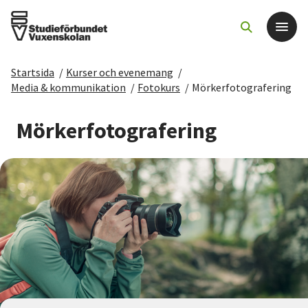
Startsida
/
Kurser och evenemang
/
Det här gör vi
Media & kommunikation
/
Fotokurs
/
Mörkerfotografering
För dig som
Mörkerfotografering
Sök kurser och evenemang
Om SV
Starta studiecirkel
Cirkelledare