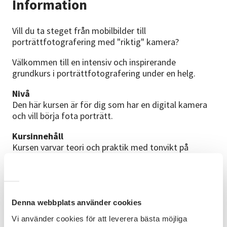
Information
Vill du ta steget från mobilbilder till
porträttfotografering med "riktig" kamera?
Välkommen till en intensiv och inspirerande
grundkurs i porträttfotografering under en helg.
Nivå
Den här kursen är för dig som har en digital kamera
och vill börja fota porträtt.
Kursinnehåll
Kursen varvar teori och praktik med tonvikt på
praktiska övningar. Målet är att du som deltagare
ska få en grund att bygga vidare på, och framför allt
vilja fortsätta att fota porträtt.
För att gå kursen behövs att du tar med en digital
kamera, din egen eller någon annans.
Denna webbplats använder cookies
Du bör innan kursen ha läst på om bländare, slutartid
Vi använder cookies för att leverera bästa möjliga
samt ISO, och testat att göra inställningarna på din