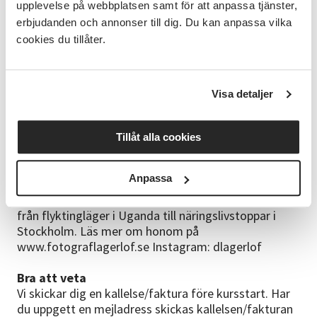
upplevelse på webbplatsen samt för att anpassa tjänster,
kamera. Det gör att vi kan fokusera desto mer på
erbjudanden och annonser till dig. Du kan anpassa vilka
själva fotograferandet.
cookies du tillåter.
Under kurstillfällena så testar vi bland annat olika
former av ljus - både artificiella och naturliga
ljuskällor, bildkomposition och hur vi skapar en bra
känsla hos den som ska fotas.
Visa detaljer
Kursdagar
7-8 nov , klockslag ej fastställt.
Tillåt alla cookies
Kursledare
Anpassa
David Lagerlöf
: Yrkesverksam fotograf med fokus
på porträtt och reportage, och var motiv spänner
från flyktingläger i Uganda till näringslivstoppar i
Stockholm. Läs mer om honom på
www.fotograflagerlof.se Instagram: dlagerlof
Bra att veta
Vi skickar dig en kallelse/faktura före kursstart. Har
du uppgett en mejladress skickas kallelsen/fakturan