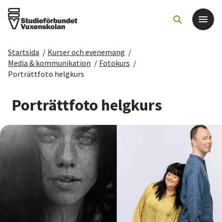
Startsida
/
Kurser och evenemang
/
Det här gör vi
Media & kommunikation
/
Fotokurs
/
Porträttfoto helgkurs
För dig som
Porträttfoto helgkurs
Sök kurser och evenemang
Om SV
Starta studiecirkel
Cirkelledare