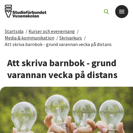
Startsida
/
Kurser och evenemang
/
Det här gör vi
Media & kommunikation
/
Skrivarkurs
/
Att skriva barnbok - grund varannan vecka på distans
För dig som
Att skriva barnbok - grund
Sök kurser och evenemang
varannan vecka på distans
Om SV
Starta studiecirkel
Cirkelledare