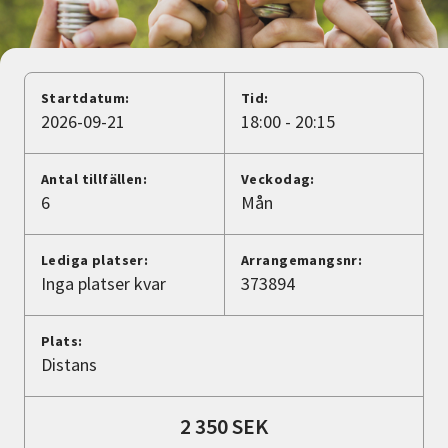
Nyheter
Avdelningar
Startdatum:
Tid:
2026-09-21
18:00 - 20:15
Lyssna
Antal tillfällen:
Veckodag:
6
Mån
Lediga platser:
Arrangemangsnr:
Inga platser kvar
373894
Plats:
Distans
2 350 SEK