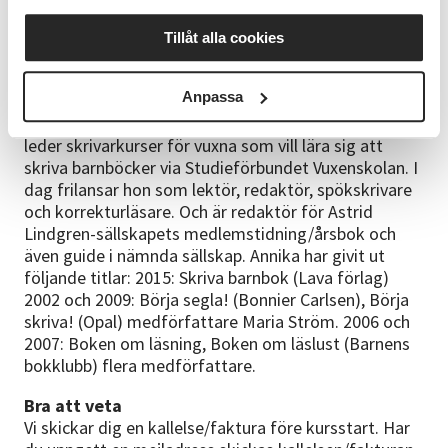
och ungdomslitteratur. Under perioden 1995-2013
var hon chefredaktör för Barnens bokklubbs
Tillåt alla cookies
medlemstidningar, och har även ingått i juryn för Lilla
Augustpriset. Mellan 2014-2017 var hon förläggare
Anpassa
för barnbok på Lava förlag (innan Lava blev det
hungriga hybridförlag som det nu skrivs om). Annika
leder skrivarkurser för vuxna som vill lära sig att
skriva barnböcker via Studieförbundet Vuxenskolan. I
dag frilansar hon som lektör, redaktör, spökskrivare
och korrekturläsare. Och är redaktör för Astrid
Lindgren-sällskapets medlemstidning/årsbok och
även guide i nämnda sällskap. Annika har givit ut
följande titlar: 2015: Skriva barnbok (Lava förlag)
2002 och 2009: Börja segla! (Bonnier Carlsen), Börja
skriva! (Opal) medförfattare Maria Ström. 2006 och
2007: Boken om läsning, Boken om läslust (Barnens
bokklubb) flera medförfattare.
Bra att veta
Vi skickar dig en kallelse/faktura före kursstart. Har