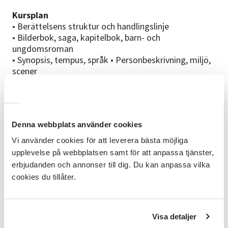
Kursplan
• Berättelsens struktur och handlingslinje
• Bilderbok, saga, kapitelbok, barn- och
ungdomsroman
• Synopsis, tempus, språk • Personbeskrivning, miljö,
scener
• Gestaltning, dialog, innehåll • Börjor och slut, idéer
och storyline
• Manuset klart, redigering, skicka till förlag, skrivtips
Material/teknik
Denna webbplats använder cookies
Sammankomsterna sker på distans via det digitala
Vi använder cookies för att leverera bästa möjliga
verktyget Zoom. För att delta behöver du en
upplevelse på webbplatsen samt för att anpassa tjänster,
surfplatta/dator med internetuppkoppling, mikrofon
erbjudanden och annonser till dig. Du kan anpassa vilka
och kamera. Gärna ett headset. Vi ber dig testa
cookies du tillåter.
tekniken i god tid.
Kursledare
Annika Nasiell bor i Stockholm. Hon har lång
Visa detaljer
erfarenhet som förläggare och redaktör för barn-