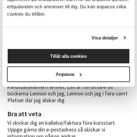
erbjudanden och annonser till dig. Du kan anpassa vilka
- Vi övar på att skriva korta texter i olika genrer som
cookies du tillåter.
skräck, spänning och kärlek.
- Vi pratar om vad man kan göra med sina färdiga
alster. Det går exempelvis att publicera på sociala
Visa detaljer
medier, skicka till tidskrifter eller tävlingar, eller att
sammanställa till en samling.
Tillåt alla cookies
Cirkelledare
Elin Karlsson har studerat kreativt skrivande på
Anpassa
Linnéuniversitetet och har en konstnärlig
kandidatexamen i ämnet. Elin är författare till
böckerna Lennon och jag, Lennon och jag i fara samt
Platser där jag älskar dig.
Bra att veta
Vi skickar dig en kallelse/faktura före kursstart.
Uppge gärna din e-postadress så skickar vi
information om någon ändras.