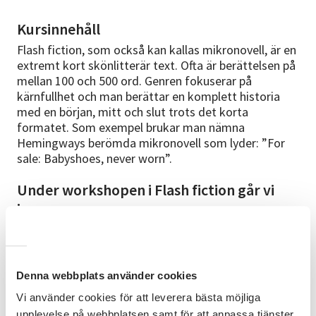
Kursinnehåll
Flash fiction, som också kan kallas mikronovell, är en
extremt kort skönlitterär text. Ofta är berättelsen på
mellan 100 och 500 ord. Genren fokuserar på
kärnfullhet och man berättar en komplett historia
med en början, mitt och slut trots det korta
formatet. Som exempel brukar man nämna
Hemingways berömda mikronovell som lyder: ”For
sale: Babyshoes, never worn”.
Under workshopen i Flash fiction går vi
igenom:
- Exempel på Flash fiction.
- Hur man planerar sin berättelse.
Denna webbplats använder cookies
- Tips för att skriva kort och kärnfullt.
Vi använder cookies för att leverera bästa möjliga
- Olika sätt att hitta inspiration.
upplevelse på webbplatsen samt för att anpassa tjänster,