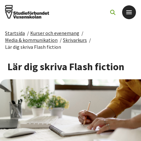
Startsida
/
Kurser och evenemang
/
Det här gör vi
Media & kommunikation
/
Skrivarkurs
/
Lär dig skriva Flash fiction
För dig som
Lär dig skriva Flash fiction
Sök kurser och evenemang
Om SV
Starta studiecirkel
Cirkelledare