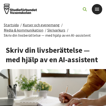
Startsida
/
Kurser och evenemang
/
Det här gör vi
Media & kommunikation
/
Skrivarkurs
/
Skriv din livsberättelse — med hjälp av en AI-assistent
För dig som
Skriv din livsberättelse —
Sök kurser och evenemang
med hjälp av en AI-assistent
Om SV
Starta studiecirkel
Cirkelledare