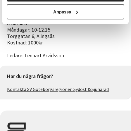
• Hur du kritiskt granskar AI:ns svar och kontrollerar
fakta
Anpassa
8 tillfällen
Måndagar: 10-12.15
Torggatan 6, Alingsås
Kostnad: 1000kr
Ledare: Lennart Arvidsson
Har du några frågor?
Kontakta SV Göteborgsregionen Sydost & Sjuhärad