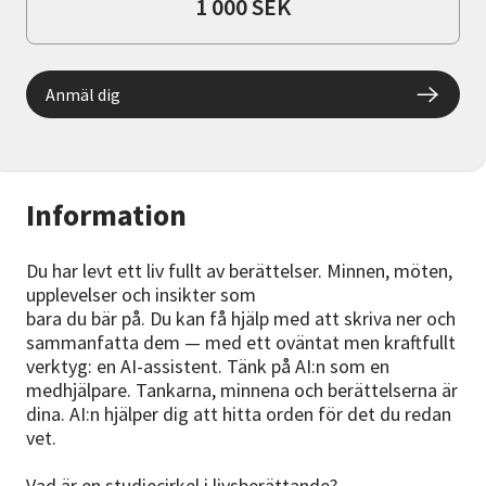
1 000 SEK
Anmäl dig
Information
Du har levt ett liv fullt av berättelser. Minnen, möten,
upplevelser och insikter som
bara du bär på. Du kan få hjälp med att skriva ner och
sammanfatta dem — med ett oväntat men kraftfullt
verktyg: en AI-assistent. Tänk på AI:n som en
medhjälpare. Tankarna, minnena och berättelserna är
dina. AI:n hjälper dig att hitta orden för det du redan
vet.
Vad är en studiecirkel i livsberättande?