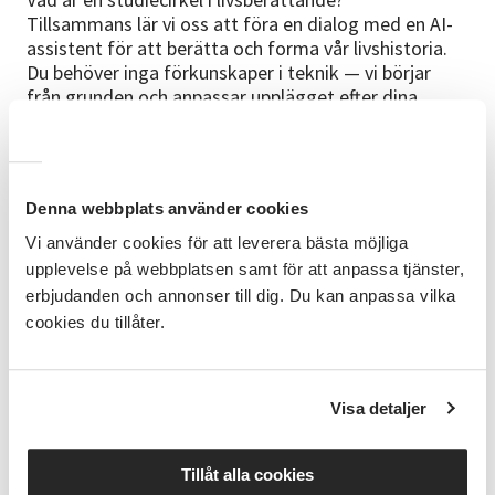
Tillsammans lär vi oss att föra en dialog med en AI-
assistent för att berätta och forma vår livshistoria.
Du behöver inga förkunskaper i teknik — vi börjar
från grunden och anpassar upplägget efter dina
förutsättningar.
Du kan genomföra denna kurs tillsammans med en
partner, en förälder, ett barn eller kanske ett
Denna webbplats använder cookies
barnbarn. Du får vägledning under kurstillfällena och
gör själva arbetet delvis emellan träffarna. Ni kan
Vi använder cookies för att leverera bästa möjliga
delta båda parter på kursen alt du deltar och den du
upplevelse på webbplatsen samt för att anpassa tjänster,
intervjuar träffar du på annan tid utanför
erbjudanden och annonser till dig. Du kan anpassa vilka
kurstillfällena.
cookies du tillåter.
Vad kommer du att lära dig?
• Hur du för en dialog med en AI-assistent — genom
Visa detaljer
att skriva eller tala
• Hur du ställer bra frågor som ger bra svar
• Hur du bearbetar och förfinar din berättelse
Tillåt alla cookies
• Vad du bör tänka på kring integritet och säkerhet