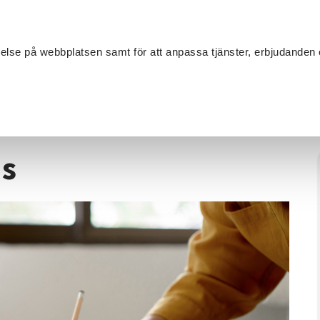
Sök
velse på webbplatsen samt för att anpassa tjänster, erbjudanden 
Om SV
Sta
MANG
ion
/
Skrivarkurs
/
Skriv novell i Torsås
ås