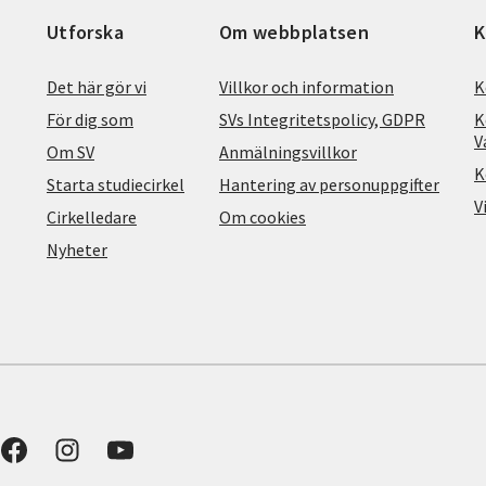
Utforska
Om webbplatsen
K
Det här gör vi
Villkor och information
K
För dig som
SVs Integritetspolicy, GDPR
K
V
Om SV
Anmälningsvillkor
K
Starta studiecirkel
Hantering av personuppgifter
V
Cirkelledare
Om cookies
Nyheter