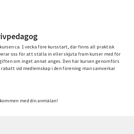
krivpedagog
ursen ca. 1 vecka före kursstart, där finns all praktisk
rar oss för att ställa in eller skjuta fram kurser med för
avgiften om inget annat anges. Den här kursen genomförs
v rabatt vid medlemskap i den förening man samverkar
älkommen med din anmälan!