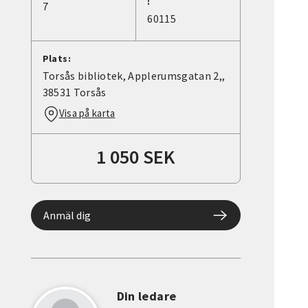
:
7
60115
Plats:
Torsås bibliotek, Applerumsgatan 2,,
38531 Torsås
Visa på karta
1 050 SEK
Anmäl dig
Din ledare