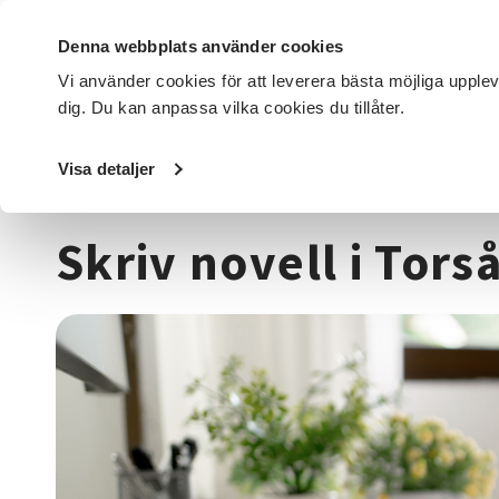
Denna webbplats använder cookies
Vi använder cookies för att leverera bästa möjliga upple
dig. Du kan anpassa vilka cookies du tillåter.
DET HÄR GÖR VI
FÖR DIG SOM
SÖK KURSER OCH EVENE
Visa detaljer
Startsida
/
Kurser och evenemang
/
Media & kommunikat
Skriv novell i Tors