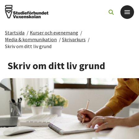
Startsida
/
Kurser och evenemang
/
Det här gör vi
Media & kommunikation
/
Skrivarkurs
/
Skriv om ditt liv grund
För dig som
Skriv om ditt liv grund
Sök kurser och evenemang
Om SV
Starta studiecirkel
Cirkelledare