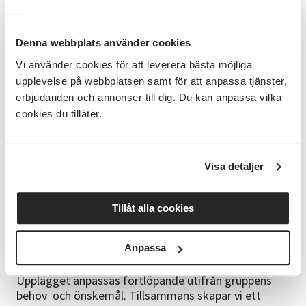
• Få nya verktyg för att utveckla din berättelse och
berättarröst.
• Fördjupa din förmåga att sätta ord på minnen,
Denna webbplats använder cookies
tankar och känslor.
Vi använder cookies för att leverera bästa möjliga
Ur kursinnehållet
upplevelse på webbplatsen samt för att anpassa tjänster,
1. Skrivövningar som får dig att inspireras och
erbjudanden och annonser till dig. Du kan anpassa vilka
komma igång kreativt.
cookies du tillåter.
2. Verktyg för att komma vidare, fördjupa och
utveckla dina texter.
3. Utforska minnen och livserfarenheter genom
reflekterande och bearbetande skrivande.
Visa detaljer
4. Att ge och ta emot stödjande och lyssnande
textrespons.
Tillåt alla cookies
Så här planerar vi att arbeta
Varje träff innehåller korta genomgångar i
Anpassa
självbiografiskt och reflekterande skrivande,
utvecklande skrivövningar, respons och skrivtips.
Upplägget anpassas fortlöpande utifrån gruppens
behov och önskemål. Tillsammans skapar vi ett