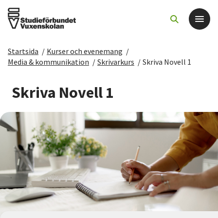
Startsida
/
Kurser och evenemang
/
Det här gör vi
Media & kommunikation
/
Skrivarkurs
/
Skriva Novell 1
För dig som
Skriva Novell 1
Sök kurser och evenemang
Om SV
Starta studiecirkel
Cirkelledare