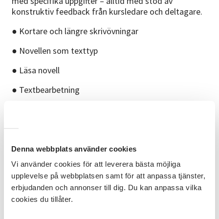
med specifika uppgifter – alltid med stöd av
konstruktiv feedback från kursledare och deltagare.
● Kortare och längre skrivövningar
● Novellen som texttyp
● Läsa novell
● Textbearbetning
● Berättande
● Karaktärsskildring
● Miljöbeskrivning
Denna webbplats använder cookies
Vi använder cookies för att leverera bästa möjliga
● Intrig
upplevelse på webbplatsen samt för att anpassa tjänster,
● Dialog - monolog
erbjudanden och annonser till dig. Du kan anpassa vilka
cookies du tillåter.
● Feedback