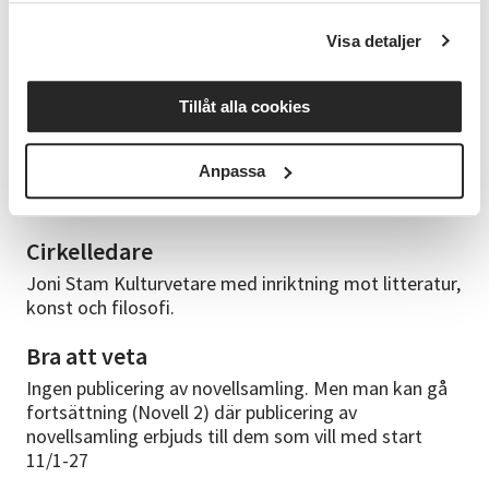
● Skrivteknik
Visa detaljer
Kursplan
Bli bättre på att skriva novell och ha roligt med
Tillåt alla cookies
berättande och träffa andra likasinnade
Studiematerial
Anpassa
Ledarens egna material
Cirkelledare
Joni Stam Kulturvetare med inriktning mot litteratur,
konst och filosofi.
Bra att veta
Ingen publicering av novellsamling. Men man kan gå
fortsättning (Novell 2) där publicering av
novellsamling erbjuds till dem som vill med start
11/1-27